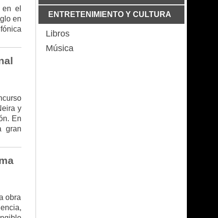
por primera vez y dio duro relato
 en el
Libertad bajo fuego: declaración del
ENTRETENIMIENTO Y CULTURA
ABR 12 2025
eglo en
GRUPO LOS PERIODIST@S
La Patria Potestad no le
fónica
corresponde al Estado dice la Abogada
Libros
MAR 29 2026
Murió Aura Lucía Mera,
de Familia Cecilia Díez
periodista y columnista colombiana
Música
FEB 1 2025
El periodismo
nal
MAR 24 2026
Guillermo Romero
colombiano debe recuperar su
Salamanca Comunicaciones CPB
credibilidad: Esteban Jaramillo
Un recuerdo de doña Lucy Nieto de
NOV 2 2024
Samper: La periodista de ágil escritura
Javier Hernández soñó
ncurso
jugó y ganó
FEB 9 2026
El ejercicio periodístico
eira y
es determinante para la democracia:
ión. En
Registrador Nacional Hernán Penagos
a gran
VER SECCIÓN
VER SECCIÓN
rma
na obra
iencia,
ngible