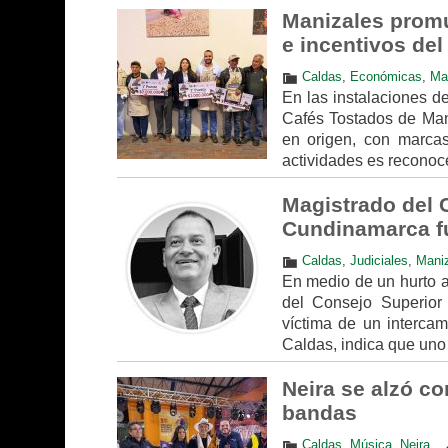
Manizales promue
e incentivos de
Caldas
,
Económicas
,
Ma
En las instalaciones d
Cafés Tostados de Mani
en origen, con marcas 
actividades es reconoce
Magistrado del 
Cundinamarca fu
Caldas
,
Judiciales
,
Mani
En medio de un hurto a 
del Consejo Superior 
víctima de un intercam
Caldas, indica que uno 
Neira se alzó co
bandas
Caldas
,
Música
,
Neira