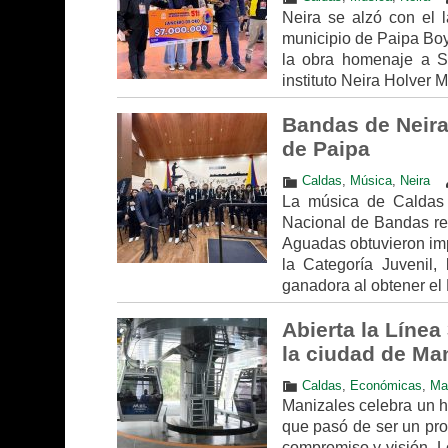
Neira se alzó con el 
municipio de Paipa Boya
la obra homenaje a Sa
instituto Neira Holver 
Bandas de Neira
de Paipa
Caldas
,
Música
,
Neira
La música de Caldas 
Nacional de Bandas rea
Aguadas obtuvieron impo
la Categoría Juvenil,
ganadora al obtener el 
Abierta la Línea
la ciudad de Ma
Caldas
,
Económicas
,
Ma
Manizales celebra un hi
que pasó de ser un proy
compromiso y visión. L