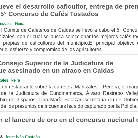
ve el desarrollo caficultor, entrega de pre
l 5° Concurso de Cafés Tostados
nizales
,
Neira
el Comité de Cafeteros de Caldas se llevó a cabo el 5° Concu
zales, con el cual se busca seleccionar los mejores cafés to
propias de caficultores del municipio.El principal objetivo 
r el esfuerzo y compromiso de los agricultores
Consejo Superior de la Judicatura de
e asesinado en un atraco en Caldas
zales
,
Neira
un restaurante sobre la carretera Manizales – Pereira, el mag
de la Judicatura de Cundinamarca, Álvaro Restrepo Vallej
bio de disparos. Lina María Salazar, secretaria (e) de Gobie
de los presuntos delincuentes ha sido capturado por la Policía.
n el lancero de oro en el concurso nacional 
Jorge Ivàn Castaño