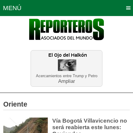
MENÚ
Portada
Política
Opinión
Bogotá
Internacionales
Planeta Tierra
Deportes
Económicas
Regiones
Judiciales
Tecnología
Salud
Turismo
Educación
Neira
Acercamientos entre Trump y Petro
Ampliar
Oriente
Vía Bogotá Villavicencio no
será reabierta este lunes: