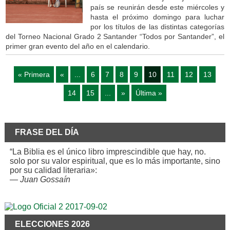
país se reunirán desde este miércoles y
hasta el próximo domingo para luchar
por los títulos de las distintas categorías
del Torneo Nacional Grado 2 Santander “Todos por Santander”, el
primer gran evento del año en el calendario.
« Primera
«
...
6
7
8
9
10
11
12
13
14
15
...
»
Última »
FRASE DEL DÍA
“La Biblia es el único libro imprescindible que hay, no.
solo por su valor espiritual, que es lo más importante, sino
por su calidad literaria»:
—
Juan Gossaín
ELECCIONES 2026