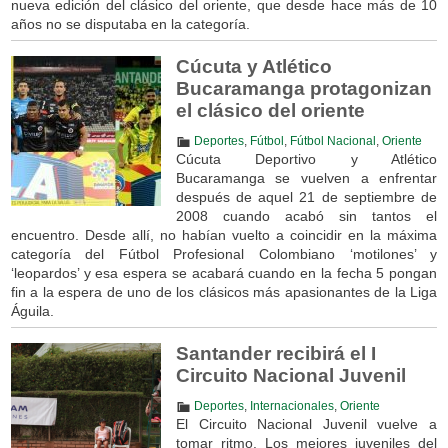
nueva edición del clásico del oriente, que desde hace más de 10
años no se disputaba en la categoría.
Cúcuta y Atlético
Bucaramanga protagonizan
el clásico del oriente
Deportes
,
Fútbol
,
Fútbol Nacional
,
Oriente
Cúcuta Deportivo y Atlético
Bucaramanga se vuelven a enfrentar
después de aquel 21 de septiembre de
2008 cuando acabó sin tantos el
encuentro. Desde allí, no habían vuelto a coincidir en la máxima
categoría del Fútbol Profesional Colombiano ‘motilones’ y
‘leopardos’ y esa espera se acabará cuando en la fecha 5 pongan
fin a la espera de uno de los clásicos más apasionantes de la Liga
Águila.
Santander recibirá el I
Circuito Nacional Juvenil
Deportes
,
Internacionales
,
Oriente
El Circuito Nacional Juvenil vuelve a
tomar ritmo. Los mejores juveniles del