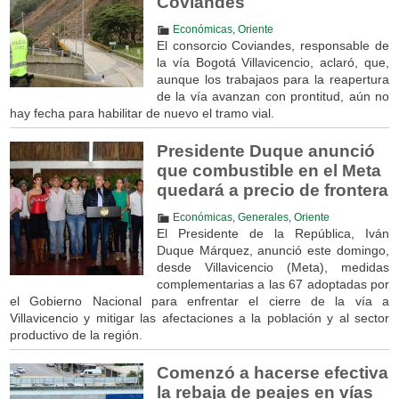
Coviandes
Económicas
,
Oriente
El consorcio Coviandes, responsable de
la vía Bogotá Villavicencio, aclaró, que,
aunque los trabajaos para la reapertura
de la vía avanzan con prontitud, aún no
hay fecha para habilitar de nuevo el tramo vial.
Presidente Duque anunció
que combustible en el Meta
quedará a precio de frontera
Económicas
,
Generales
,
Oriente
El Presidente de la República, Iván
Duque Márquez, anunció este domingo,
desde Villavicencio (Meta), medidas
complementarias a las 67 adoptadas por
el Gobierno Nacional para enfrentar el cierre de la vía a
Villavicencio y mitigar las afectaciones a la población y al sector
productivo de la región.
Comenzó a hacerse efectiva
la rebaja de peajes en vías