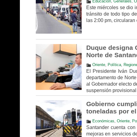
Educación
,
Generales
,
O
Este miércoles se dio i
tránsito de todo tipo d
las 2:00 pm, circulara
Duque designa 
Norte de Sant
Oriente
,
Política
,
Region
El Presidente Iván D
departamento de Norte 
al Gobernador electo de
suspensión provisional 
Gobierno cumpli
toneladas por e
Económicas
,
Oriente
,
Pol
Santander cuenta con 
mejoras en servicios de