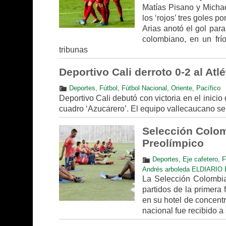
Matías Pisano y Michae
los ‘rojos’ tres goles 
Arias anotó el gol para
colombiano, en un frí
tribunas
Deportivo Cali derroto 0-2 al At
Deportes
,
Fútbol
,
Fútbol Nacional
,
Oriente
,
Pacífico
Deportivo Cali debutó con victoria en el inicio
cuadro ‘Azucarero’. El equipo vallecaucano se
Selección Colom
Preolímpico
Deportes
,
Eje cafetero
,
F
Andrés arboleda ELDIARIO El
La Selección Colombia
partidos de la primer
en su hotel de concentr
nacional fue recibido a