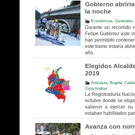
Gobierno abriría
la noche
Económicas
,
Generales
Durante un recorrido r
Felipe Gutiérrez este i
han permitido contener
este tramo estaría abri
año.
Elegidos Alcald
2019
Antioquia
,
Bogotá
,
Calda
Zona Andina
La Registraduría Nacio
octubre donde se eligi
salieron a ejercer s
estaban habilitados par
Avanza con norma