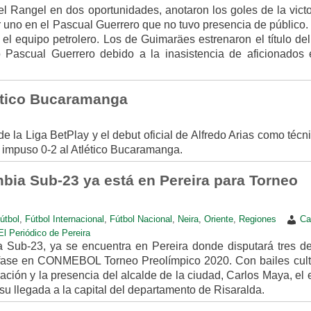
l Rangel en dos oportunidades, anotaron los goles de la victo
por uno en el Pascual Guerrero que no tuvo presencia de público
 el equipo petrolero. Los de Guimaräes estrenaron el título del
o Pascual Guerrero debido a la inasistencia de aficionados 
lético Bucaramanga
 de la Liga BetPlay y el debut oficial de Alfredo Arias como técn
 impuso 0-2 al Atlético Bucaramanga.
bia Sub-23 ya está en Pereira para Torneo
útbol
,
Fútbol Internacional
,
Fútbol Nacional
,
Neira
,
Oriente
,
Regiones
Ca
 Periódico de Pereira
 Sub-23, ya se encuentra en Pereira donde disputará tres de
a fase en CONMEBOL Torneo Preolímpico 2020. Con bailes cult
ación y la presencia del alcalde de la ciudad, Carlos Maya, el
 su llegada a la capital del departamento de Risaralda.