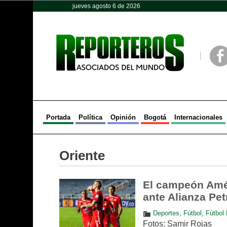
jueves agosto 6 de 2026
Opinión
Política
Deportes
Face
Portada
Política
Opinión
Bogotá
Internacionales
Oriente
El campeón Amér
ante Alianza Pet
Deportes
,
Fútbol
,
Fútbol 
Fotos: Samir Rojas