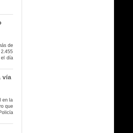
o
más de
 2.455
 el día
 vía
 en la
rro que
olicía