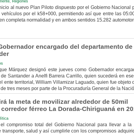
riente
,
Regiones
nicio al nuevo Plan Piloto dispuesto por el Gobierno Nacional 
e vehículos por el k58+000, permitiendo así que entre las 05:
n en completa normalidad y en ambos sentidos 15.282 automotor
Gobernador encargado del departamento de
ander
es
uque Márquez designó este jueves como Gobernador encarga
de Santander a Anelfi Barrera Carrillo, quien sucederá en ese
l ente territorial, William Villamizar Laguado, quien fue objeto
de tres meses por parte de la Procuraduría General de la Nació
rá la meta de movilizar alrededor de 50mil
l corredor férreo La Dorada-Chiriguaná en 
ítica
el compromiso total del Gobierno Nacional para llevar a la 
 transporte, salud y así cumplirle con los compromisos adquir