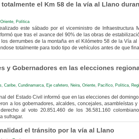
 totalmente el Km 58 de la vía al Llano dura
,
Oriente
,
Política
ealizado este sábado por el viceministro de Infraestructura 
nformó que tras el avance del 90% de las obras de estabilizac
 los derrumbes de la montaña en el Kilómetro 58 de la Vía al 
éndose totalmente para todo tipo de vehículos antes de que fina
es y Gobernadores en las elecciones region
s
,
Caribe
,
Cundinamarca
,
Eje cafetero
,
Neira
,
Oriente
,
Pacífico
,
Política
,
Reg
nal del Estado Civil informó que en las elecciones del domingo
eron a los gobernadores, alcaldes, concejales, asambleístas y 
u derecho al voto 20.851.460 de los 36.581.160 colombian
a sufragar.
lidad el tránsito por la vía al Llano