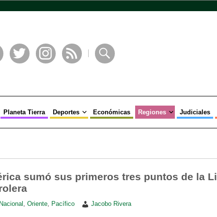
book
Twitter
Instagram
RSS
Buscar
Planeta Tierra
Deportes
Económicas
Regiones
Judiciales
ica sumó sus primeros tres puntos de la L
rolera
Nacional
,
Oriente
,
Pacífico
Jacobo Rivera