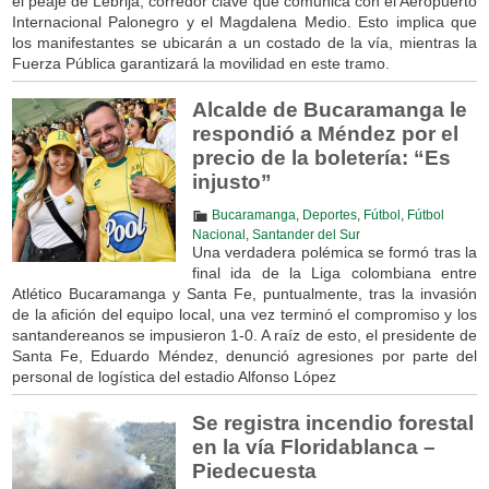
el peaje de Lebrija, corredor clave que comunica con el Aeropuerto
Internacional Palonegro y el Magdalena Medio. Esto implica que
los manifestantes se ubicarán a un costado de la vía, mientras la
Fuerza Pública garantizará la movilidad en este tramo.
Alcalde de Bucaramanga le
respondió a Méndez por el
precio de la boletería: “Es
injusto”
Bucaramanga
,
Deportes
,
Fútbol
,
Fútbol
Nacional
,
Santander del Sur
Una verdadera polémica se formó tras la
final ida de la Liga colombiana entre
Atlético Bucaramanga y Santa Fe, puntualmente, tras la invasión
de la afición del equipo local, una vez terminó el compromiso y los
santandereanos se impusieron 1-0. A raíz de esto, el presidente de
Santa Fe, Eduardo Méndez, denunció agresiones por parte del
personal de logística del estadio Alfonso López
Se registra incendio forestal
en la vía Floridablanca –
Piedecuesta