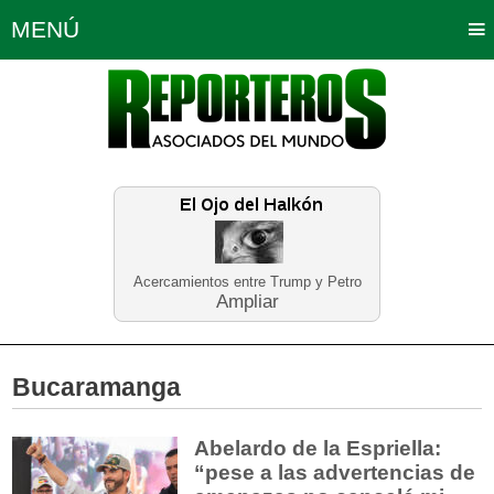
MENÚ
Portada
Política
Opinión
Bogotá
Internacionales
Planeta Tierra
Deportes
Económicas
Regiones
Judiciales
Tecnología
Salud
Turismo
Educación
Neira
Acercamientos entre Trump y Petro
Ampliar
Bucaramanga
Abelardo de la Espriella:
“pese a las advertencias de