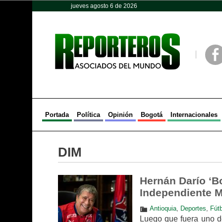
jueves agosto 6 de 2026
Opinión
Política
Deportes
Face
Portada
Política
Opinión
Bogotá
Internacionales
DIM
Hernán Darío ‘Bo
Independiente M
Antioquia
,
Deportes
,
Fútb
Luego que fuera uno de