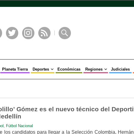
book
Twitter
Instagram
RSS
Buscar
Planeta Tierra
Deportes
Económicas
Regiones
Judiciales
lillo’ Gómez es el nuevo técnico del Deport
edellín
ol
,
Fútbol Nacional
 los candidatos para llegar a la Selección Colombia, Hernán