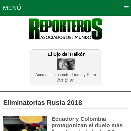
MENÚ
Portada
Política
Opinión
Bogotá
Internacionales
Planeta Tierra
Deportes
Económicas
Regiones
Judiciales
Tecnología
Salud
Turismo
Educación
Neira
Acercamientos entre Trump y Petro
Ampliar
Eliminatorias Rusia 2018
Ecuador y Colombia
protagonizan el duelo más