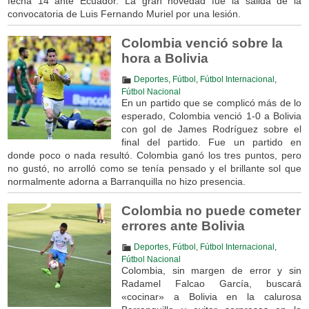
fecha 14 ante Ecuador. La gran novedad fue la salida de la
convocatoria de Luis Fernando Muriel por una lesión.
Colombia venció sobre la
hora a Bolivia
Deportes
,
Fútbol
,
Fútbol Internacional
,
Fútbol Nacional
En un partido que se complicó más de lo
esperado, Colombia venció 1-0 a Bolivia
con gol de James Rodríguez sobre el
final del partido. Fue un partido en
donde poco o nada resultó. Colombia ganó los tres puntos, pero
no gustó, no arrolló como se tenía pensado y el brillante sol que
normalmente adorna a Barranquilla no hizo presencia.
Colombia no puede cometer
errores ante Bolivia
Deportes
,
Fútbol
,
Fútbol Internacional
,
Fútbol Nacional
Colombia, sin margen de error y sin
Radamel Falcao García, buscará
«cocinar» a Bolivia en la calurosa