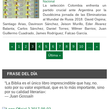
Nacional
La selección Colombia enfrenta un
partido crucial ante Argentina por la
Duodécima jornada de las Eliminatorias
al Mundial de Rusia 2018. David Ospina;
Santiago Arias, Davinson Sánchez, Jeison Murillo, Eder Álvarez
Balanta; Carlos Sánchez, Daniel Torres; Wilmer Barrios; Juan
Guillermo Cuadrado, James Rodríguez; Falcao García.
«
1
2
3
4
5
6
7
8
9
10
...
»
Última »
FRASE DEL DÍA
“La Biblia es el único libro imprescindible que hay, no.
solo por su valor espiritual, que es lo más importante, sino
por su calidad literaria»:
—
Juan Gossaín