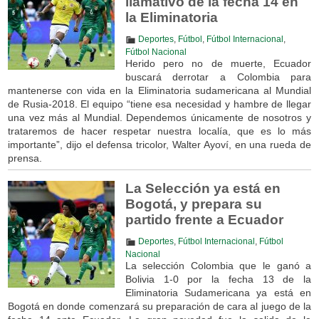
llamativo de la fecha 14 en
la Eliminatoria
Deportes
,
Fútbol
,
Fútbol Internacional
,
Fútbol Nacional
Herido pero no de muerte, Ecuador
buscará derrotar a Colombia para
mantenerse con vida en la Eliminatoria sudamericana al Mundial
de Rusia-2018. El equipo “tiene esa necesidad y hambre de llegar
una vez más al Mundial. Dependemos únicamente de nosotros y
trataremos de hacer respetar nuestra localía, que es lo más
importante”, dijo el defensa tricolor, Walter Ayoví, en una rueda de
prensa.
La Selección ya está en
Bogotá, y prepara su
partido frente a Ecuador
Deportes
,
Fútbol Internacional
,
Fútbol
Nacional
La selección Colombia que le ganó a
Bolivia 1-0 por la fecha 13 de la
Eliminatoria Sudamericana ya está en
Bogotá en donde comenzará su preparación de cara al juego de la