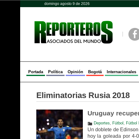
domingo agosto 9 de 2026
Opinión
Política
Deportes
Face
Portada
Política
Opinión
Bogotá
Internacionales
Eliminatorias Rusia 2018
Uruguay recuper
Deportes
,
Fútbol
,
Fútbol 
Un doblete de Edinson 
hoy la goleada por 4-