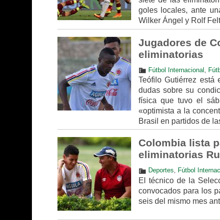
goles locales, ante un
Wilker Ángel y Rolf Fel
Jugadores de Co
eliminatorias
Fútbol Internacional
,
Fútb
Teófilo Gutiérrez está
dudas sobre su condici
física que tuvo el sá
«optimista a la concen
Brasil en partidos de la
Colombia lista p
eliminatorias R
Deportes
,
Fútbol Internac
El técnico de la Selec
convocados para los pa
seis del mismo mes ant