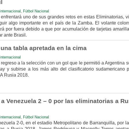
l
Internacional
,
Fútbol Nacional
nfrentará uno de sus grandes retos en estas Eliminatorias, vi
eguir algo importante en el país de la Zamba. El volante colo
rá por fuera debido a que por acumulación de tarjetas amarilla
r ante Brasil.
 una tabla apretada en la cima
Internacional
regreso a la selección con un gol que le permitió a Argentina 
y y subirse a los más alto del clasificatorio sudamericano p
FA Rusia 2018.
 Venezuela 2 – 0 por las eliminatorias a Ru
Internacional
,
Fútbol Nacional
zuela 2-0, en el estadio Metropolitano de Barranquilla, por l
rias a Rusia 2018. James Rodríguez y Macnelly Torres anotar