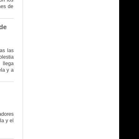
nes de
 de
as las
lestia
 llega
la y a
adores
a y el