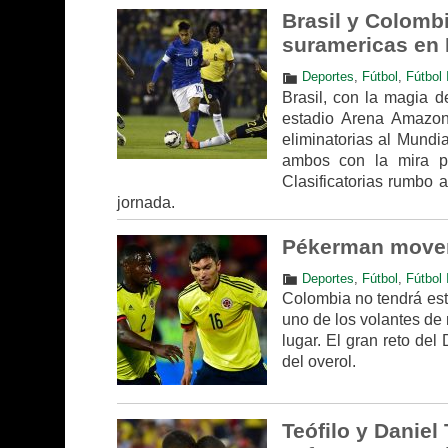
Brasil y Colombi
suramericas en
Deportes
,
Fútbol
,
Fútbol 
Brasil, con la magia 
estadio Arena Amazoní
eliminatorias al Mundi
ambos con la mira pu
Clasificatorias rumbo 
jornada.
Pékerman moverá
Deportes
,
Fútbol
,
Fútbol 
Colombia no tendrá este
uno de los volantes de
lugar. El gran reto del
del overol.
Teófilo y Daniel