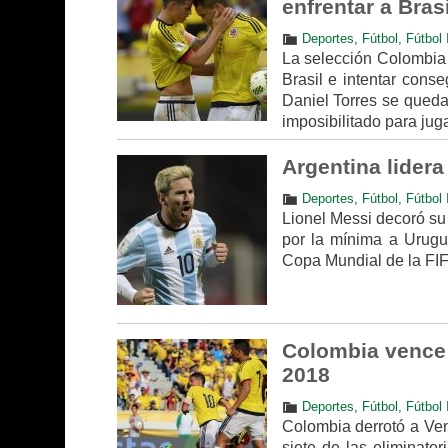
enfrentar a Brasi
Deportes
,
Fútbol
,
Fútbol 
La selección Colombia e
Brasil e intentar cons
Daniel Torres se queda
imposibilitado para juga
Argentina lidera
Deportes
,
Fútbol
,
Fútbol 
Lionel Messi decoró su 
por la mínima a Urugua
Copa Mundial de la FI
Colombia vence a
2018
Deportes
,
Fútbol
,
Fútbol 
Colombia derrotó a Vene
siete de las eliminato