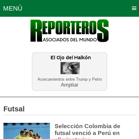
MENÚ
Portada
Política
Opinión
Bogotá
Internacionales
Planeta Tierra
Deportes
Económicas
Regiones
Judiciales
Tecnología
Salud
Turismo
Educación
Neira
Acercamientos entre Trump y Petro
Ampliar
Futsal
Selección Colombia de
futsal venció a Perú en