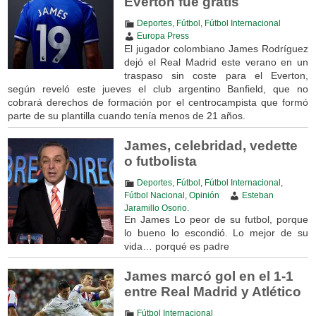
Everton fue gratis
Deportes
,
Fútbol
,
Fútbol Internacional
Europa Press
El jugador colombiano James Rodríguez
dejó el Real Madrid este verano en un
traspaso sin coste para el Everton,
según reveló este jueves el club argentino Banfield, que no
cobrará derechos de formación por el centrocampista que formó
parte de su plantilla cuando tenía menos de 21 años.
James, celebridad, vedette
o futbolista
Deportes
,
Fútbol
,
Fútbol Internacional
,
Fútbol Nacional
,
Opinión
Esteban
Jaramillo Osorio.
En James Lo peor de su futbol, porque
lo bueno lo escondió. Lo mejor de su
vida… porqué es padre
James marcó gol en el 1-1
entre Real Madrid y Atlético
Fútbol Internacional