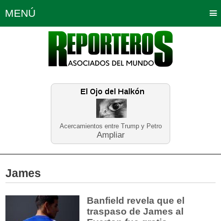
MENÚ
Portada
Política
Opinión
Bogotá
Internacionales
Planeta Tierra
Deportes
Económicas
Regiones
Judiciales
Tecnología
Salud
Turismo
Educación
Neira
Acercamientos entre Trump y Petro
Ampliar
James
Banfield revela que el
traspaso de James al