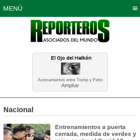
MENÚ
Portada
Política
Opinión
Bogotá
Internacionales
Planeta Tierra
Deportes
Económicas
Regiones
Judiciales
Tecnología
Salud
Turismo
Educación
Neira
Acercamientos entre Trump y Petro
Ampliar
Nacional
Entrenamientos a puerta
cerrada, medida de verdes y