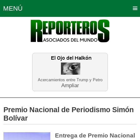
MENÚ
Portada
Política
Opinión
Bogotá
Internacionales
Planeta Tierra
Deportes
Económicas
Regiones
Judiciales
Tecnología
Salud
Turismo
Educación
Neira
Acercamientos entre Trump y Petro
Ampliar
Premio Nacional de Periodismo Simón
Bolívar
Entrega de Premio Nacional