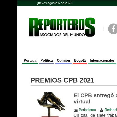
jueves agosto 6 de 2026
Opinión
Política
Deportes
Face
Portada
Política
Opinión
Bogotá
Internacionales
PREMIOS CPB 2021
El CPB entregó 
virtual
Periodismo
Redacci
Un total de siete traba