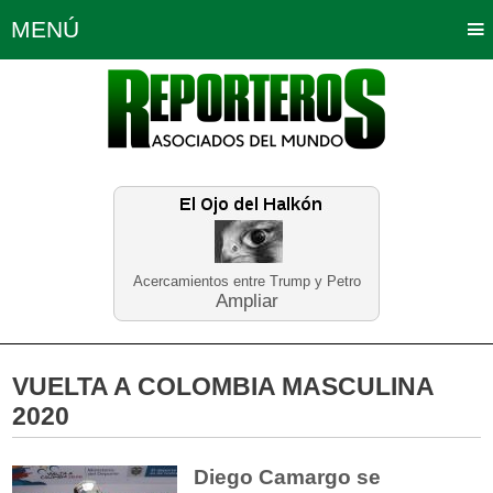
MENÚ
Portada
Política
Opinión
Bogotá
Internacionales
Planeta Tierra
Deportes
Económicas
Regiones
Judiciales
Tecnología
Salud
Turismo
Educación
Neira
Acercamientos entre Trump y Petro
Ampliar
VUELTA A COLOMBIA MASCULINA
2020
Diego Camargo se