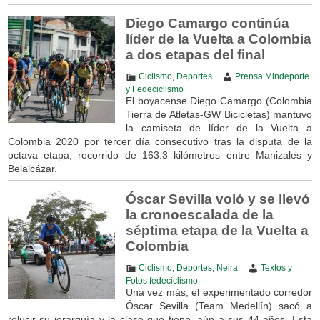
Diego Camargo continúa
líder de la Vuelta a Colombia
a dos etapas del final
Ciclismo
,
Deportes
Prensa Mindeporte
y Fedeciclismo
El boyacense Diego Camargo (Colombia
Tierra de Atletas-GW Bicicletas) mantuvo
la camiseta de líder de la Vuelta a
Colombia 2020 por tercer día consecutivo tras la disputa de la
octava etapa, recorrido de 163.3 kilómetros entre Manizales y
Belalcázar.
Óscar Sevilla voló y se llevó
la cronoescalada de la
séptima etapa de la Vuelta a
Colombia
Ciclismo
,
Deportes
,
Neira
Textos y
Fotos fedeciclismo
Una vez más, el experimentado corredor
Óscar Sevilla (Team Medellín) sacó a
relucir su jerarquía y la clase que tiene, aún a sus 44 años. Esta