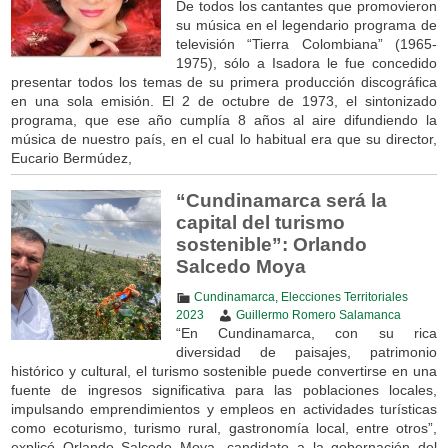
De todos los cantantes que promovieron
su música en el legendario programa de
televisión “Tierra Colombiana” (1965-
1975), sólo a Isadora le fue concedido
presentar todos los temas de su primera producción discográfica
en una sola emisión. El 2 de octubre de 1973, el sintonizado
programa, que ese año cumplía 8 años al aire difundiendo la
música de nuestro país, en el cual lo habitual era que su director,
Eucario Bermúdez,
“Cundinamarca será la
capital del turismo
sostenible”: Orlando
Salcedo Moya
Cundinamarca
,
Elecciones Territoriales
2023
Guillermo Romero Salamanca
“En Cundinamarca, con su rica
diversidad de paisajes, patrimonio
histórico y cultural, el turismo sostenible puede convertirse en una
fuente de ingresos significativa para las poblaciones locales,
impulsando emprendimientos y empleos en actividades turísticas
como ecoturismo, turismo rural, gastronomía local, entre otros”,
explicó Orlando Salcedo Moya, candidato a la gobernación del