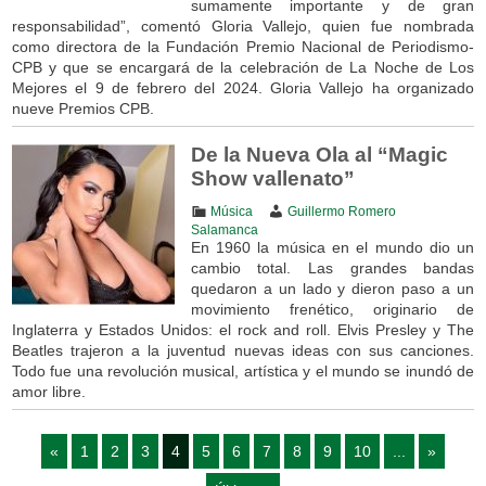
sumamente importante y de gran
responsabilidad”, comentó Gloria Vallejo, quien fue nombrada
como directora de la Fundación Premio Nacional de Periodismo-
CPB y que se encargará de la celebración de La Noche de Los
Mejores el 9 de febrero del 2024. Gloria Vallejo ha organizado
nueve Premios CPB.
De la Nueva Ola al “Magic
Show vallenato”
Música
Guillermo Romero
Salamanca
En 1960 la música en el mundo dio un
cambio total. Las grandes bandas
quedaron a un lado y dieron paso a un
movimiento frenético, originario de
Inglaterra y Estados Unidos: el rock and roll. Elvis Presley y The
Beatles trajeron a la juventud nuevas ideas con sus canciones.
Todo fue una revolución musical, artística y el mundo se inundó de
amor libre.
«
1
2
3
4
5
6
7
8
9
10
...
»