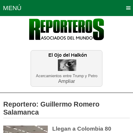
MENÚ
Portada
Política
Opinión
Bogotá
Internacionales
Planeta Tierra
Deportes
Económicas
Regiones
Judiciales
Tecnología
Salud
Turismo
Educación
Neira
Acercamientos entre Trump y Petro
Ampliar
Reportero:
Guillermo Romero
Salamanca
Llegan a Colombia 80