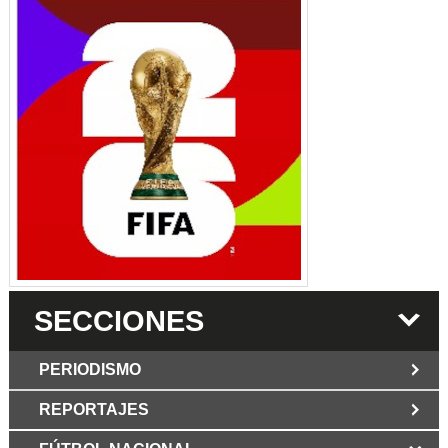
SECCIONES
PERIODISMO
REPORTAJES
JUN 6 2026
Los Periodist@s
El silencio del poder. Hay otro mártir de la