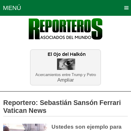
MENÚ
Portada
Política
Opinión
Bogotá
Internacionales
Planeta Tierra
Deportes
Económicas
Regiones
Judiciales
Tecnología
Salud
Turismo
Educación
Neira
Acercamientos entre Trump y Petro
Ampliar
Reportero:
Sebastián Sansón Ferrari
Vatican News
Ustedes son ejemplo para