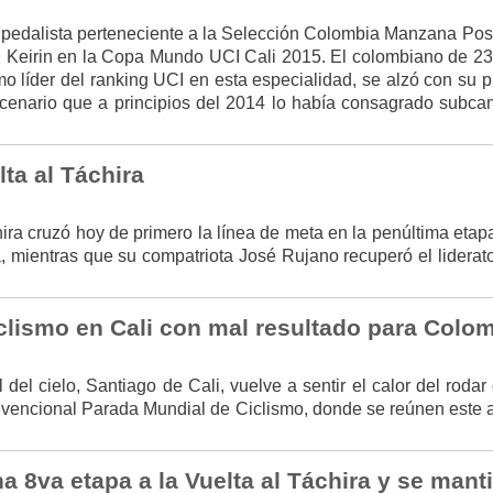
el pedalista perteneciente a la Selección Colombia Manzana Pos
 Keirin en la Copa Mundo UCI Cali 2015. El colombiano de 23
o líder del ranking UCI en esta especialidad, se alzó con su p
cenario que a principios del 2014 lo había consagrado subc
ta al Táchira
 cruzó hoy de primero la línea de meta en la penúltima etapa
, mientras que su compatriota José Rujano recuperó el liderato
clismo en Cali con mal resultado para Colo
del cielo, Santiago de Cali, vuelve a sentir el calor del rodar
nvencional Parada Mundial de Ciclismo, donde se reúnen este 
a 8va etapa a la Vuelta al Táchira y se mant