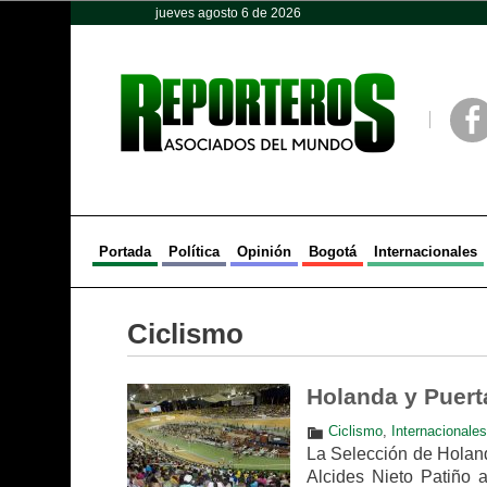
jueves agosto 6 de 2026
Opinión
Política
Deportes
Face
Portada
Política
Opinión
Bogotá
Internacionales
Ciclismo
Holanda y Puert
Ciclismo
,
Internacionales
La Selección de Holand
Alcides Nieto Patiño 