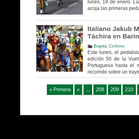
lunes, 19 de enero. La
acoja las primeras pe
Italiano Jakub M
Táchira en Bari
Bogotá
,
Ciclismo
Este lunes, el pedalist
edición 50 de la Vuel
Portuguesa hasta el m
recorrido sobre un tray
« Primera
«
...
208
209
210