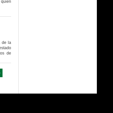
 quien
a de la
estado
ros de
»