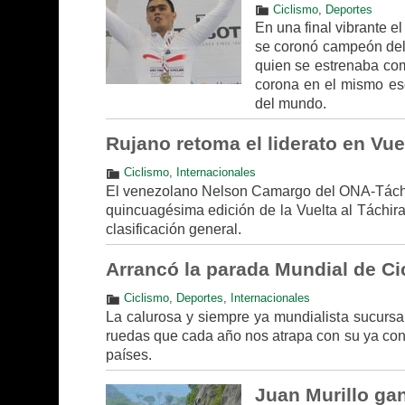
Ciclismo
,
Deportes
En una final vibrante 
se coronó campeón del
quien se estrenaba com
corona en el mismo es
del mundo.
Rujano retoma el liderato en Vuel
Ciclismo
,
Internacionales
El venezolano Nelson Camargo del ONA-Táchira
quincuagésima edición de la Vuelta al Táchira
clasificación general.
Arrancó la parada Mundial de Ci
Ciclismo
,
Deportes
,
Internacionales
La calurosa y siempre ya mundialista sucursal 
ruedas que cada año nos atrapa con su ya co
países.
Juan Murillo gan