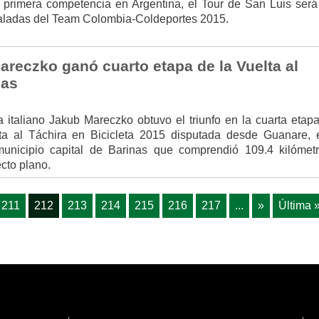
 primera competencia en Argentina, el Tour de San Luis será
daladas del Team Colombia-Coldeportes 2015.
areczko ganó cuarto etapa de la Vuelta al
nas
a italiano Jakub Mareczko obtuvo el triunfo en la cuarta etap
ta al Táchira en Bicicleta 2015 disputada desde Guanare, 
unicipio capital de Barinas que comprendió 109.4 kilómet
ecto plano.
211
212
213
214
215
216
217
...
»
Última 