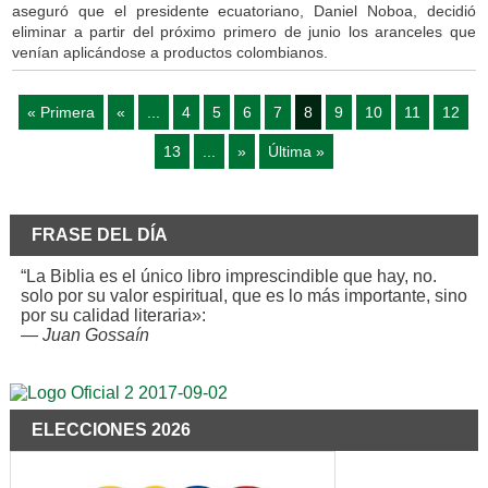
aseguró que el presidente ecuatoriano, Daniel Noboa, decidió
eliminar a partir del próximo primero de junio los aranceles que
venían aplicándose a productos colombianos.
« Primera
«
...
4
5
6
7
8
9
10
11
12
13
...
»
Última »
FRASE DEL DÍA
“La Biblia es el único libro imprescindible que hay, no.
solo por su valor espiritual, que es lo más importante, sino
por su calidad literaria»:
—
Juan Gossaín
ELECCIONES 2026