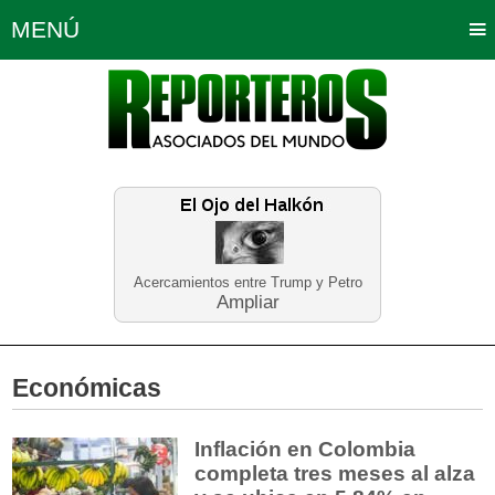
MENÚ
Portada
Política
Opinión
Bogotá
Internacionales
Planeta Tierra
Deportes
Económicas
Regiones
Judiciales
Tecnología
Salud
Turismo
Educación
Neira
Acercamientos entre Trump y Petro
Ampliar
Económicas
Inflación en Colombia
completa tres meses al alza