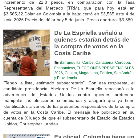
incremento de 22.8 pesos, en comparación con la Tasa
Representativa del Mercado (TRM), que para hoy está en
$3.565,32.Dólar en Colombia a la baja: cerró en $3,565 este 4 de
junio 2026.Precio del dólar hoy 5 de junio. Precio apertura: $3,580
De La Espriella señaló a
quienes estarían detrás de
la compra de votos en la
Costa Caribe
Barranquilla
,
Caribe
,
Cartagena
,
Cordoba
,
Económicas
,
ELECCIONES PRESIDENCIALES
2026
,
Guajira
,
Magdalena
,
Política
,
San Andrés
y Providencia
“Tengo la lista, estimado subsecretario”. Con esa respuesta, el
candidato presidencial Abelardo De La Espriella reaccionó a la
advertencia de Estados Unidos contra quienes pretendan
manipular las elecciones colombianas y aseguró que ya tiene
identificados a varios de los presuntos responsables de la compra
de votos en la Costa Caribe. El mensaje fue publicado en su
cuenta de X luego de que el subsecretario de Estado de Estados
Unidos, Christopher Landau,
Es oficial, Colombia tiene un