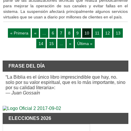
parte de las actualizaciones técnicas que realiza periódicamente
para mejorar la operación de sus canales y evitar fallas en el
sistema. La suspensión afectará principalmente algunos servicios
virtuales que se usan a diario por millones de clientes en el país.
« Primera
«
...
6
7
8
9
10
11
12
13
14
15
...
»
Última »
FRASE DEL DÍA
“La Biblia es el único libro imprescindible que hay, no.
solo por su valor espiritual, que es lo más importante, sino
por su calidad literaria»:
—
Juan Gossaín
ELECCIONES 2026