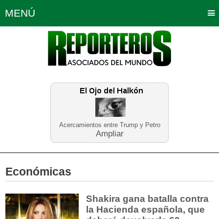
MENÚ
Portada
Política
Opinión
Bogotá
Internacionales
Planeta Tierra
Deportes
Económicas
Regiones
Judiciales
Tecnología
Salud
Turismo
Educación
Neira
Acercamientos entre Trump y Petro
Ampliar
Económicas
Shakira gana batalla contra
la Hacienda española, que