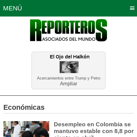
MENÚ
Portada
Política
Opinión
Bogotá
Internacionales
Planeta Tierra
Deportes
Económicas
Regiones
Judiciales
Tecnología
Salud
Turismo
Educación
Neira
Acercamientos entre Trump y Petro
Ampliar
Económicas
Desempleo en Colombia se
mantuvo estable con 8,8 por