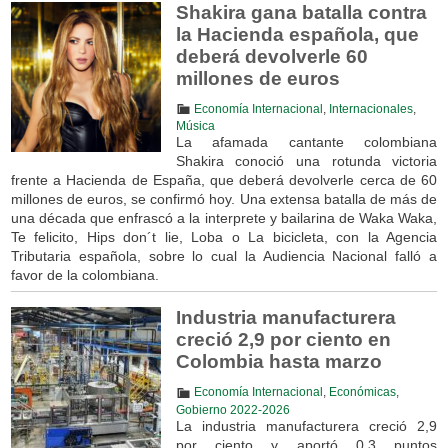
Shakira gana batalla contra
la Hacienda española, que
deberá devolverle 60
millones de euros
Economía Internacional
,
Internacionales
,
Música
La afamada cantante colombiana
Shakira conoció una rotunda victoria
frente a Hacienda de España, que deberá devolverle cerca de 60
millones de euros, se confirmó hoy. Una extensa batalla de más de
una década que enfrascó a la interprete y bailarina de Waka Waka,
Te felicito, Hips don´t lie, Loba o La bicicleta, con la Agencia
Tributaria española, sobre lo cual la Audiencia Nacional falló a
favor de la colombiana.
Industria manufacturera
creció 2,9 por ciento en
Colombia hasta marzo
Economía Internacional
,
Económicas
,
Gobierno 2022-2026
La industria manufacturera creció 2,9
por ciento y aportó 0,3 puntos