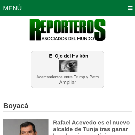
MENÚ
Portada
Política
Opinión
Bogotá
Internacionales
Planeta Tierra
Deportes
Económicas
Regiones
Judiciales
Tecnología
Salud
Turismo
Educación
Neira
Acercamientos entre Trump y Petro
Ampliar
Boyacá
Rafael Acevedo es el nuevo
alcalde de Tunja tras ganar