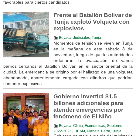
favorables para ciertos candidatos.
Frente al Batallón Bolívar de
Tunja explotó Volqueta con
explosivos
Boyacá
,
Judiciales
,
Tunja
Momentos de tensión se viven en Tunja
en la mañana de este sábado 8 de
noviembre, luego de que las autoridades
ordenaran la evacuación de varios
barrios cercanos al Batallón Bolívar, en el sector oriental de la
ciudad. La emergencia se originó por el hallazgo de una volqueta
abandonada, aparentemente cargada con cilindros que podrían
contener explosivos.
Gobierno invertirá $1.5
billones adicionales para
atender emergencias por
fenómeno de El Niño
Boyacá
,
Clima
,
Económicas
,
Gobierno
2022-2026
,
IDEAM
,
Planeta Tierra
,
Tunja
Gobierno anunció a través del ministerio