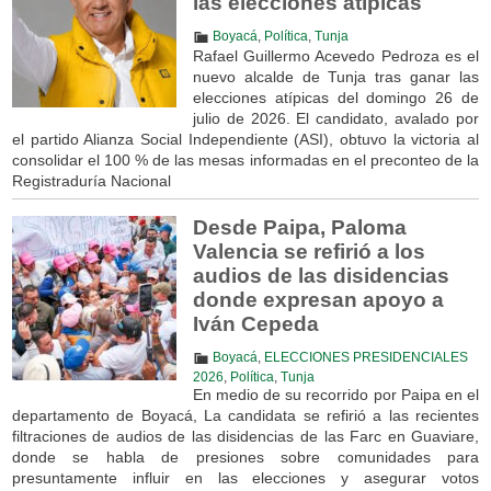
las elecciones atípicas
Boyacá
,
Política
,
Tunja
Rafael Guillermo Acevedo Pedroza es el
nuevo alcalde de Tunja tras ganar las
elecciones atípicas del domingo 26 de
julio de 2026. El candidato, avalado por
el partido Alianza Social Independiente (ASI), obtuvo la victoria al
consolidar el 100 % de las mesas informadas en el preconteo de la
Registraduría Nacional
Desde Paipa, Paloma
Valencia se refirió a los
audios de las disidencias
donde expresan apoyo a
Iván Cepeda
Boyacá
,
ELECCIONES PRESIDENCIALES
2026
,
Política
,
Tunja
En medio de su recorrido por Paipa en el
departamento de Boyacá, La candidata se refirió a las recientes
filtraciones de audios de las disidencias de las Farc en Guaviare,
donde se habla de presiones sobre comunidades para
presuntamente influir en las elecciones y asegurar votos