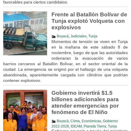
favorables para ciertos candidatos.
Frente al Batallón Bolívar de
Tunja explotó Volqueta con
explosivos
Boyacá
,
Judiciales
,
Tunja
Momentos de tensión se viven en Tunja
en la mañana de este sábado 8 de
noviembre, luego de que las autoridades
ordenaran la evacuación de varios
barrios cercanos al Batallón Bolívar, en el sector oriental de la
ciudad. La emergencia se originó por el hallazgo de una volqueta
abandonada, aparentemente cargada con cilindros que podrían
contener explosivos.
Gobierno invertirá $1.5
billones adicionales para
atender emergencias por
fenómeno de El Niño
Boyacá
,
Clima
,
Económicas
,
Gobierno
2022-2026
,
IDEAM
,
Planeta Tierra
,
Tunja
Gobierno anunció a través del ministerio