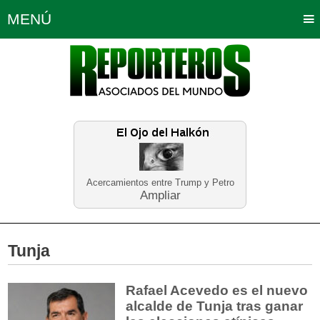
MENÚ
Portada
Política
Opinión
Bogotá
Internacionales
Planeta Tierra
Deportes
Económicas
Regiones
Judiciales
Tecnología
Salud
Turismo
Educación
Neira
Acercamientos entre Trump y Petro
Ampliar
Tunja
Rafael Acevedo es el nuevo
alcalde de Tunja tras ganar