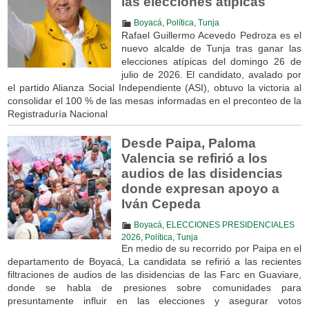
las elecciones atípicas
Boyacá
,
Política
,
Tunja
Rafael Guillermo Acevedo Pedroza es el
nuevo alcalde de Tunja tras ganar las
elecciones atípicas del domingo 26 de
julio de 2026. El candidato, avalado por
el partido Alianza Social Independiente (ASI), obtuvo la victoria al
consolidar el 100 % de las mesas informadas en el preconteo de la
Registraduría Nacional
Desde Paipa, Paloma
Valencia se refirió a los
audios de las disidencias
donde expresan apoyo a
Iván Cepeda
Boyacá
,
ELECCIONES PRESIDENCIALES
2026
,
Política
,
Tunja
En medio de su recorrido por Paipa en el
departamento de Boyacá, La candidata se refirió a las recientes
filtraciones de audios de las disidencias de las Farc en Guaviare,
donde se habla de presiones sobre comunidades para
presuntamente influir en las elecciones y asegurar votos