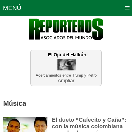
MENÚ
Portada
Política
Opinión
Bogotá
Internacionales
Planeta Tierra
Deportes
Económicas
Regiones
Judiciales
Tecnología
Salud
Turismo
Educación
Neira
Acercamientos entre Trump y Petro
Ampliar
Música
El dueto “Cafecito y Caña”:
con la música colombiana