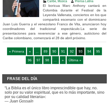
Caribe
,
Música
Prensa Latina
El boricua Marc Anthony cantará en
Colombia durante el Festival de la
Leyenda Vallenata, conciertos en los que
compartirá escenario con el dominicano
Juan Luis Guerra y el venezolano Franco de Vita, anunciaron hoy
coordinadores del tradicional espectáculo.La serie de
presentaciones para reverenciar a ese género, autóctono del
Caribe colombiano, comenzará el 28 de abril próximo.
« Primera
«
...
89
90
91
92
93
94
95
96
97
98
...
»
Última »
FRASE DEL DÍA
“La Biblia es el único libro imprescindible que hay, no.
solo por su valor espiritual, que es lo más importante, sino
por su calidad literaria»:
—
Juan Gossaín