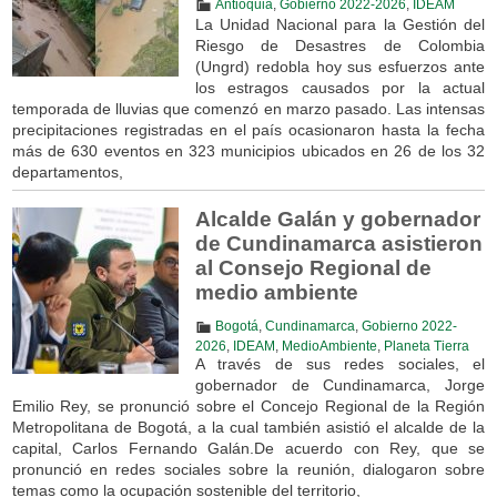
Antioquia
,
Gobierno 2022-2026
,
IDEAM
La Unidad Nacional para la Gestión del
Riesgo de Desastres de Colombia
(Ungrd) redobla hoy sus esfuerzos ante
los estragos causados por la actual
temporada de lluvias que comenzó en marzo pasado. Las intensas
precipitaciones registradas en el país ocasionaron hasta la fecha
más de 630 eventos en 323 municipios ubicados en 26 de los 32
departamentos,
Alcalde Galán y gobernador
de Cundinamarca asistieron
al Consejo Regional de
medio ambiente
Bogotá
,
Cundinamarca
,
Gobierno 2022-
2026
,
IDEAM
,
MedioAmbiente
,
Planeta Tierra
A través de sus redes sociales, el
gobernador de Cundinamarca, Jorge
Emilio Rey, se pronunció sobre el Concejo Regional de la Región
Metropolitana de Bogotá, a la cual también asistió el alcalde de la
capital, Carlos Fernando Galán.De acuerdo con Rey, que se
pronunció en redes sociales sobre la reunión, dialogaron sobre
temas como la ocupación sostenible del territorio,