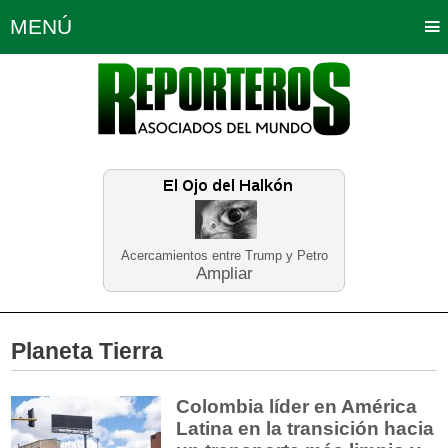
MENÚ
Portada
Política
Opinión
Bogotá
Internacionales
Planeta Tierra
Deportes
Económicas
Regiones
Judiciales
Tecnología
Salud
Turismo
Educación
Neira
Acercamientos entre Trump y Petro
Ampliar
Planeta Tierra
Colombia líder en América
Latina en la transición hacia