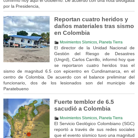
confirmó hoy aquí el Gobierno. De acuerdo con una nota divulgada
por la Presidencia,
Reportan cuatro heridos y
daños materiales tras sismo
en Colombia
Movimientos Sísmicos
,
Planeta Tierra
El director de la Unidad Nacional de
Gestión del Riesgo de Desastres
(Ungrd), Carlos Carrillo, informó hoy que
se reportaron cuatro heridos tras el
sismo de magnitud 6.5 con epicentro en Cundinamarca, en el
centro de Colombia. De acuerdo con el balance preliminar del
funcionario, dos de los lesionados son del municipio de
Paratebueno
Fuerte temblor de 6.5
sacudió a Colombia
Movimientos Sísmicos
,
Planeta Tierra
El Servicio Geológico Colombiano (SGC)
reportó a través de sus redes sociales
que el evento sísmico tuvo una magnitud