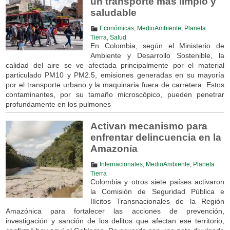
un transporte más limpio y
saludable
Económicas
,
MedioAmbiente
,
Planeta
Tierra
,
Salud
En Colombia, según el Ministerio de
Ambiente y Desarrollo Sostenible, la
calidad del aire se ve afectada principalmente por el material
particulado PM10 y PM2.5, emisiones generadas en su mayoría
por el transporte urbano y la maquinaria fuera de carretera. Estos
contaminantes, por su tamaño microscópico, pueden penetrar
profundamente en los pulmones
Activan mecanismo para
enfrentar delincuencia en la
Amazonía
Internacionales
,
MedioAmbiente
,
Planeta
Tierra
Colombia y otros siete países activaron
la Comisión de Seguridad Pública e
Ilícitos Transnacionales de la Región
Amazónica para fortalecer las acciones de prevención,
investigación y sanción de los delitos que afectan ese territorio,