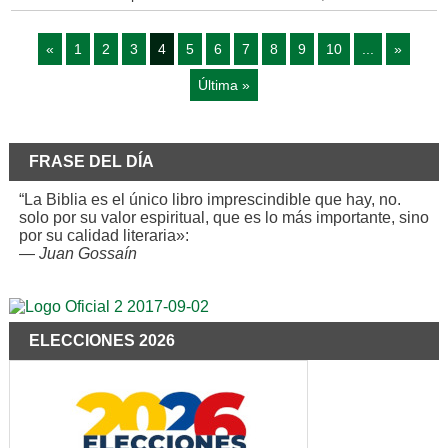
«
1
2
3
4
5
6
7
8
9
10
...
»
Última »
FRASE DEL DÍA
“La Biblia es el único libro imprescindible que hay, no.
solo por su valor espiritual, que es lo más importante, sino
por su calidad literaria»:
—
Juan Gossaín
ELECCIONES 2026