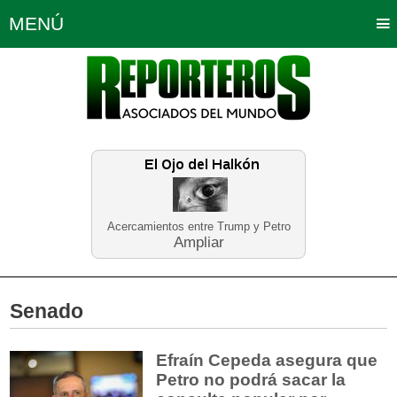
MENÚ
Portada
Política
Opinión
Bogotá
Internacionales
Planeta Tierra
Deportes
Económicas
Regiones
Judiciales
Tecnología
Salud
Turismo
Educación
Neira
Acercamientos entre Trump y Petro
Ampliar
Senado
Efraín Cepeda asegura que
Petro no podrá sacar la