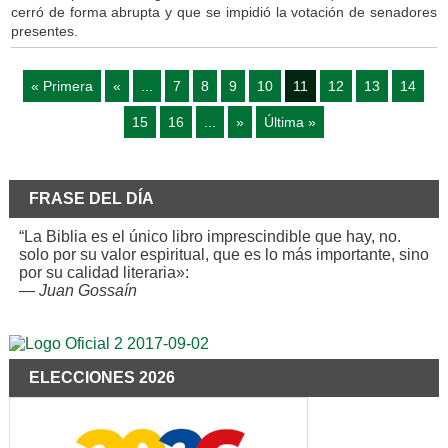
cerró de forma abrupta y que se impidió la votación de senadores
presentes.
« Primera
«
...
7
8
9
10
11
12
13
14
15
16
...
»
Última »
FRASE DEL DÍA
“La Biblia es el único libro imprescindible que hay, no.
solo por su valor espiritual, que es lo más importante, sino
por su calidad literaria»:
—
Juan Gossaín
ELECCIONES 2026