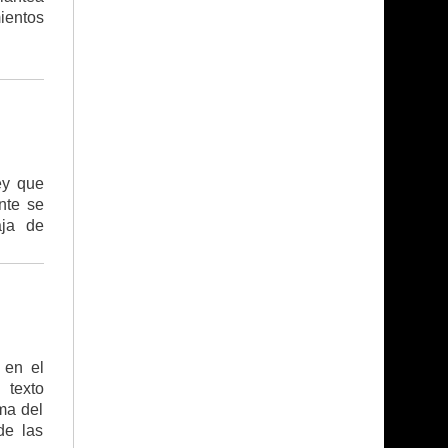
ientos
ey que
nte se
aja de
 en el
 texto
ma del
de las