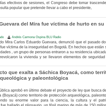
días efectivos de sesiones, el Congreso debe tomar trascende
sulta popular que pretende llevar a cabo el presidente,
Guevara del Mira fue víctima de hurto en su
ado
Andrés Carmona Ospina BLU Radio
tido Mira Carlos Eduardo Guevara, denunció que el pasado d
fue víctima de la inseguridad en Bogotá. En hechos que están 
idades , un grupo de personas entraron a su residencia ubicad
 revolcaron la vivienda y se llevaron elementos de seguridad
to que exalta a Sáchica Boyacá, como terri
rqueológica y paleontológica
blica aprobó en último debate el proyecto de ley que busca de
 (Boyacá) como territorio de protección arqueológica, paleont
endo su enorme valor para la ciencia, la cultura y el patr
fue hallado el pliosaurio, un fósil marino de más de 150 mill