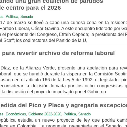
ando una gran coalición de partidos
de centro para el 2026
es
,
Política
,
Senado
17 de marzo se llevó a cabo una curiosa cena en la residenc
Partido Liberal, César Gaviria. A este encuentro liderado por Ga
n el presidente del Congreso, Efraín Cepeda; la presidenta del 
 Scaff; los codirectores del Partido de la U,
para revertir archivo de reforma laboral
Díaz, de la Alianza Verde, presentó una apelación para rever
laboral, que se hundió durante la víspera en la Comisión Sépti
ado en el artículo 166 de la Ley 5 de 1992, el legislador pid
econsiderar la decisión tomada por los ocho congresistas 
 la discusión del proyecto impulsado por el Gobierno
edida del Pico y Placa y agregaría excepci
es
,
Económicas
,
Gobierno 2022-2026
,
Política
,
Senado
pública estudia un nuevo proyecto de ley que podría camb
placa en Colombia. La propuesta, presentada en el Senado, p