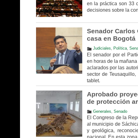
en la práctica son 33 
decisiones sobre la con
Senador Carlos 
casa en Bogotá
Judiciales
,
Política
,
Sen
El senador por el Par
en horas de la mañana 
aclarados por las autor
sector de Teusaquillo,
tablet.
Aprobado proyec
de protección a
Generales
,
Senado
El Congreso de la Repú
al municipio de Sáchica
y geológica, reconoci
nacional. En esta zona 