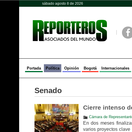
sábado agosto 8 de 2026
Opinión
Política
Deportes
Face
Portada
Política
Opinión
Bogotá
Internacionales
Senado
Cierre intenso d
Cámara de Representant
En dos meses finalizará
varios proyectos clave