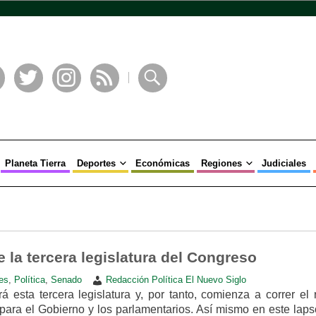
book
Twitter
Instagram
RSS
Buscar
Planeta Tierra
Deportes
Económicas
Regiones
Judiciales
e la tercera legislatura del Congreso
es
,
Política
,
Senado
Redacción Política El Nuevo Siglo
 esta tercera legislatura y, por tanto, comienza a correr el 
 para el Gobierno y los parlamentarios. Así mismo en este laps