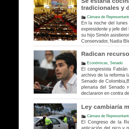
Se estaría cocin
tradicionales y 
Cámara de Representant
En la noche del lunes 
expresidente y jefe del 
su hijo Simón asistiero
Conservador, Nadia Blel
Radican recurso 
Económicas
,
Senado
El congresista Fabián 
archivo de la reforma 
Senado de Colombia,Bas
plenaria del Senado r
declararon en contra de
Ley cambiaría m
Cámara de Representant
El Congreso de la Re
aplicación del pico y 