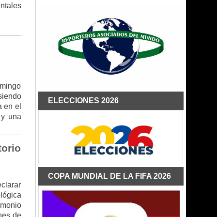
ntales
omingo
siendo
ELECCIONES 2026
a en el
 y una
torio
COPA MUNDIAL DE LA FIFA 2026
clarar
ológica
imonio
ones de