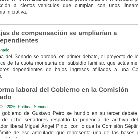
icción a ciertos vehículos que cumplan con unos lineam
ia iniciativa.
cajas de compensación se ampliarían a
dependientes
enado
a del Senado se aprobó, en primer debate, el proyecto de l
ce de la cuota monetaria del subsidio familiar, que actualme
dores dependientes de bajos ingresos afiliados a una C
.
forma laboral del Gobierno en la Comisión
nado
022-2026
,
Política
,
Senado
l gobierno de Gustavo Petro se hundió en su tercer debate
 de ocho senadores respaldó la ponencia de archivo del
dor liberal Miguel Ángel Pinto, con lo que la Comisión Sépti
ámite de ese articulado que representa una de las bases 