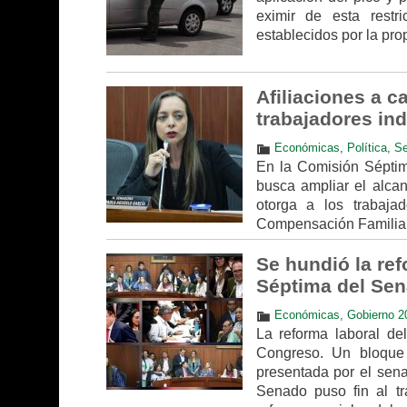
eximir de esta restr
establecidos por la prop
Afiliaciones a 
trabajadores in
Económicas
,
Política
,
S
En la Comisión Séptim
busca ampliar el alcan
otorga a los trabaja
Compensación Familiar
Se hundió la re
Séptima del Se
Económicas
,
Gobierno 2
La reforma laboral de
Congreso. Un bloque
presentada por el sena
Senado puso fin al tr