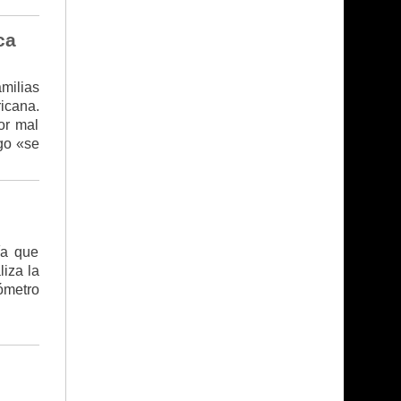
ca
milias
icana.
or mal
sgo «se
ía que
liza la
ómetro