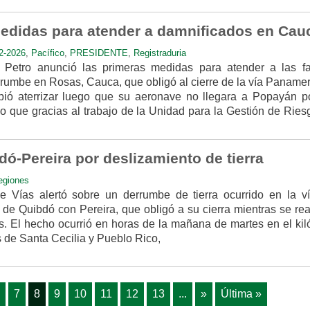
edidas para atender a damnificados en Cau
2-2026
,
Pacífico
,
PRESIDENTE
,
Registraduria
 Petro anunció las primeras medidas para atender a las fa
rrumbe en Rosas, Cauca, que obligó al cierre de la vía Panamer
ió aterrizar luego que su aeronave no llegara a Popayán p
io que gracias al trabajo de la Unidad para la Gestión de Rie
dó-Pereira por deslizamiento de tierra
egiones
de Vías alertó sobre un derrumbe de tierra ocurrido en la v
de Quibdó con Pereira, que obligó a su cierra mientras se rea
 El hecho ocurrió en horas de la mañana de martes en el kil
s de Santa Cecilia y Pueblo Rico,
7
8
9
10
11
12
13
...
»
Última »