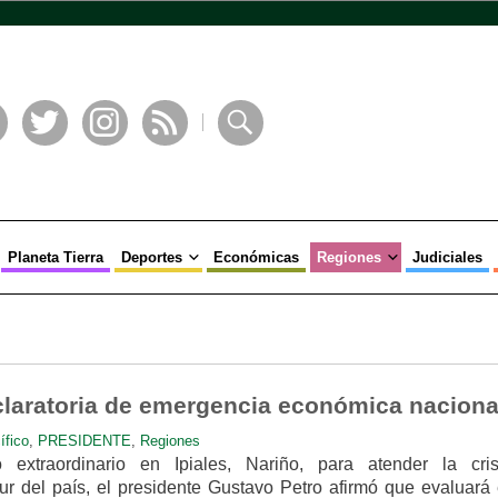
book
Twitter
Instagram
RSS
Buscar
Planeta Tierra
Deportes
Económicas
Regiones
Judiciales
claratoria de emergencia económica naciona
ífico
,
PRESIDENTE
,
Regiones
 extraordinario en Ipiales, Nariño, para atender la cri
ur del país, el presidente Gustavo Petro afirmó que evaluará 