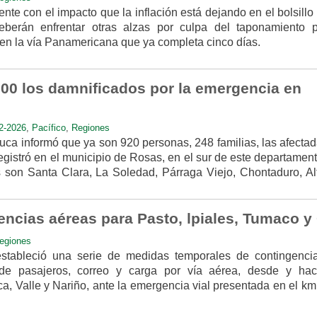
ente con el impacto que la inflación está dejando en el bolsillo
eberán enfrentar otras alzas por culpa del taponamiento 
 en la vía Panamericana que ya completa cinco días.
00 los damnificados por la emergencia en
2-2026
,
Pacífico
,
Regiones
ca informó que ya son 920 personas, 248 familias, las afectad
gistró en el municipio de Rosas, en el sur de este departamen
 son Santa Clara, La Soledad, Párraga Viejo, Chontaduro, Al
ncias aéreas para Pasto, lpiales, Tumaco y 
egiones
estableció una serie de medidas temporales de contingenci
te de pasajeros, correo y carga por vía aérea, desde y hac
, Valle y Nariño, ante la emergencia vial presentada en el km