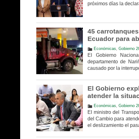
próximos días la decla
45 carrotanques
Ecuador para ab
Económicas
,
Gobierno 2
El Gobierno Naciona
departamento de Nariñ
causado por la interrupc
El Gobierno exp
atender la situ
Económicas
,
Gobierno 2
El ministro del Transp
del Cambio para atende
el deslizamiento el pa