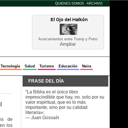
QUIENES SOMOS
ARCHIVO
Acercamientos entre Trump y Petro
Ampliar
Tecnología
Salud
Turismo
Educación
Neira
FRASE DEL DÍA
“La Biblia es el único libro
imprescindible que hay, no. solo por su
valor espiritual, que es lo más
l
importante, sino por su calidad
literaria»:
—
Juan Gossaín
sis de
en los