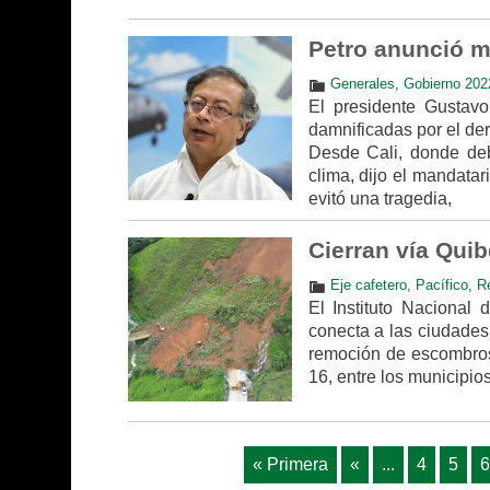
Petro anunció m
Generales
,
Gobierno 202
El presidente Gustavo
damnificadas por el de
Desde Cali, donde deb
clima, dijo el mandatar
evitó una tragedia,
Cierran vía Quib
Eje cafetero
,
Pacífico
,
R
El Instituto Nacional 
conecta a las ciudades 
remoción de escombros.
16, entre los municipio
« Primera
«
...
4
5
6