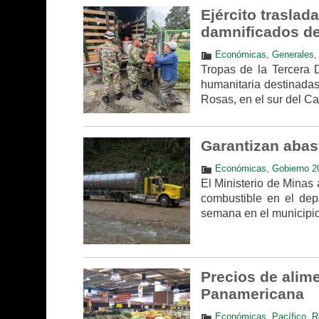
Ejército traslad
damnificados d
Económicas
,
Generales
Tropas de la Tercera 
humanitaria destinadas
Rosas, en el sur del C
Garantizan abas
Económicas
,
Gobierno 2
El Ministerio de Minas
combustible en el dep
semana en el municipio
Precios de alim
Panamericana
Económicas
,
Pacífico
,
R