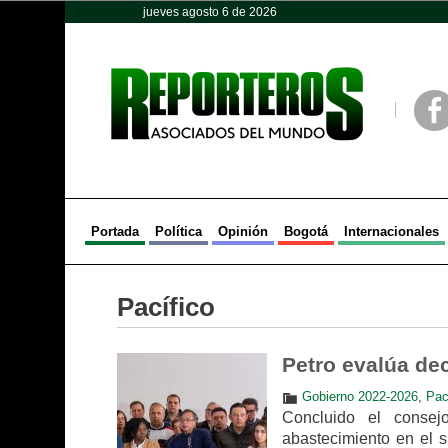
jueves agosto 6 de 2026
Opinión
Política
Deportes
Face
Portada
Política
Opinión
Bogotá
Internacionales
Pacífico
Petro evalúa de
Gobierno 2022-2026
,
Pac
Concluido el consejo
abastecimiento en el s