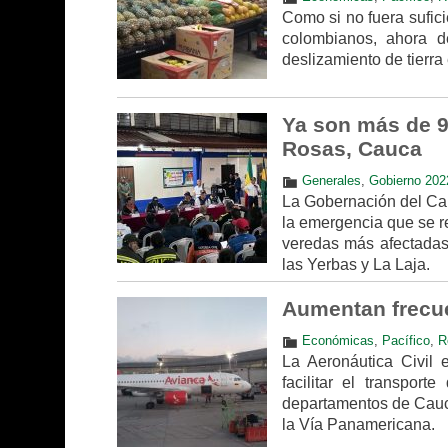
Como si no fuera sufici
colombianos, ahora d
deslizamiento de tierra
Ya son más de 9
Rosas, Cauca
Generales
,
Gobierno 202
La Gobernación del Cau
la emergencia que se re
veredas más afectadas
las Yerbas y La Laja.
Aumentan frecue
Económicas
,
Pacífico
,
R
La Aeronáutica Civil 
facilitar el transpor
departamentos de Cauca
la Vía Panamericana.