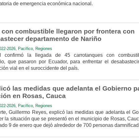
ratoria de emergencia económica nacional.
 con combustible llegaron por frontera con
astecer departamento de Nariño
022-2026
,
Pacífico
,
Regiones
l confirmó la llegada de 45 carrotanques con combusti
o, que pasaron por Ecuador, para enfrentar el desabasteci
ión vial en el suroccidente del país.
licó las medidas que adelanta el Gobierno p
ación en Rosas, Cauca
022-2026
,
Pacífico
,
Regiones
orte, Guillermo Reyes, explicó las medidas que adelanta el Go
r la situación que se presentó en el municipio de Rosas, Cauca
sado 9 de enero que dejó alrededor de 700 personas damnificad