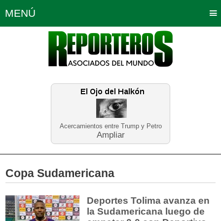
MENÚ
Portada
Política
Opinión
Bogotá
Internacionales
Planeta Tierra
Deportes
Económicas
Regiones
Judiciales
Tecnología
Salud
Turismo
Educación
Neira
Acercamientos entre Trump y Petro
Ampliar
Copa Sudamericana
Deportes Tolima avanza en
la Sudamericana luego de