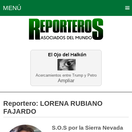
MENÚ
Portada
Política
Opinión
Bogotá
Internacionales
Planeta Tierra
Deportes
Económicas
Regiones
Judiciales
Tecnología
Salud
Turismo
Educación
Neira
Acercamientos entre Trump y Petro
Ampliar
Reportero:
LORENA RUBIANO
FAJARDO
S.O.S por la Sierra Nevada