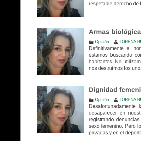
respetable derecho de 
Armas biológica
Opinión
LORENA R
Definitivamente el ho
estamos buscando com
habitantes. No utiliza
nos destruimos los unos
Dignidad femen
Opinión
LORENA R
Desafortunadamente 
desaparecer en nuest
registrando denuncias 
sexo femenino. Pero lo
privadas y en el depor