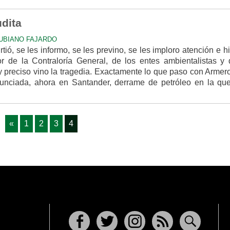
dita
UBIANO FAJARDO
rtió, se les informo, se les previno, se les imploro atención e h
r de la Contraloría General, de los entes ambientalistas y 
y preciso vino la tragedia. Exactamente lo que paso con Armer
nunciada, ahora en Santander, derrame de petróleo en la qu
«
1
2
3
4