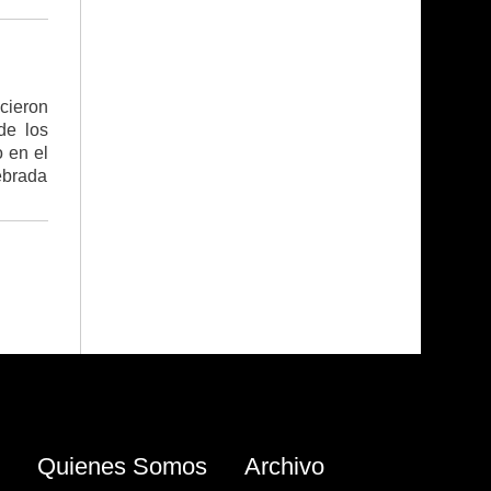
icieron
de los
o en el
ebrada
Quienes Somos
Archivo