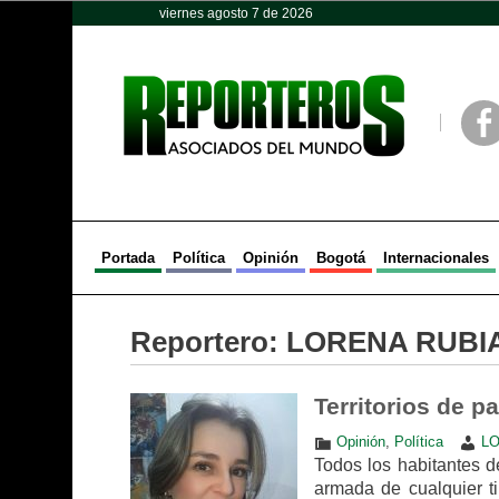
viernes agosto 7 de 2026
Opinión
Política
Deportes
Face
Portada
Política
Opinión
Bogotá
Internacionales
Reportero:
LORENA RUBI
Territorios de p
Opinión
,
Política
LO
Todos los habitantes d
armada de cualquier tip