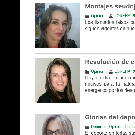
Montajes seudoj
Opinión
LORENA R
Los llamados falsos pos
siguen vigentes en nues
Revolución de e
Opinión
LORENA R
Hoy en día, la humani
nocivos para la natur
energético por los ries
Glorias del depo
Deportes
,
Opinión
,
Políti
El deporte en todas sus