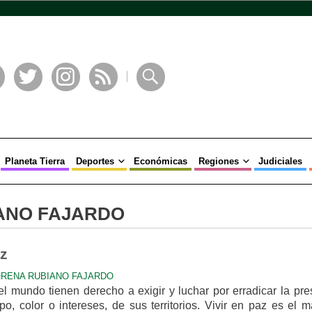
book
Twitter
Instagram
RSS
Buscar
Planeta Tierra
Deportes
Económicas
Regiones
Judiciales
ANO FAJARDO
az
RENA RUBIANO FAJARDO
el mundo tienen derecho a exigir y luchar por erradicar la pre
o, color o intereses, de sus territorios. Vivir en paz es el 