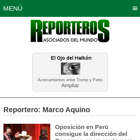
MENÚ
Portada
Política
Opinión
Bogotá
Internacionales
Planeta Tierra
Deportes
Económicas
Regiones
Judiciales
Tecnología
Salud
Turismo
Educación
Neira
Acercamientos entre Trump y Petro
Ampliar
Reportero:
Marco Aquino
Oposición en Perú
consigue la dirección del