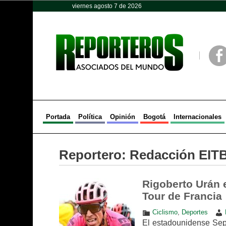
viernes agosto 7 de 2026
Opinión
Política
Deportes
Face
Portada
Política
Opinión
Bogotá
Internacionales
Reportero:
Redacción EIT
Rigoberto Urán 
Tour de Francia
Ciclismo
,
Deportes
El estadounidense Sepp