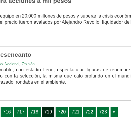
irá acciones a mil pesos
 equipo en 20.000 millones de pesos y superar la crisis econó
l precio fueron avalados por Alejandro Revollo, liquidador de
desencanto
ol Nacional
,
Opinión
mable, con estadio lleno, espectacular, figuras de renombre
o con la selección, la misma que calo profundo en el mundi
sfrazado, rondaba en el ambiente.
716
717
718
719
720
721
722
723
»