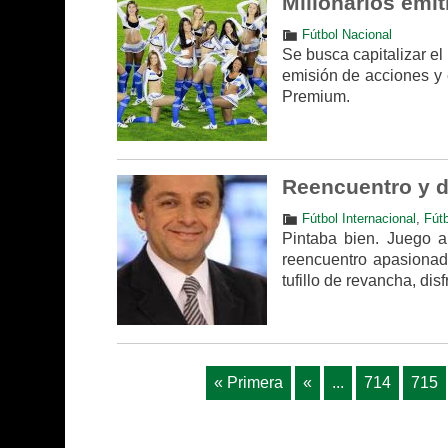
Millonarios emit
Fútbol Nacional
Se busca capitalizar el
emisión de acciones y e
Premium.
Reencuentro y 
Fútbol Internacional
,
Fútb
Pintaba bien. Juego a
reencuentro apasionad
tufillo de revancha, di
« Primera
«
...
714
715