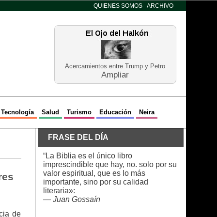
QUIENES SOMOS
ARCHIVO
Acercamientos entre Trump y Petro
Ampliar
Tecnología
Salud
Turismo
Educación
Neira
FRASE DEL DÍA
“La Biblia es el único libro
imprescindible que hay, no. solo por su
valor espiritual, que es lo más
res
importante, sino por su calidad
literaria»:
—
Juan Gossaín
cia de