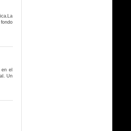
mica.La
l fondo
 en el
al. Un