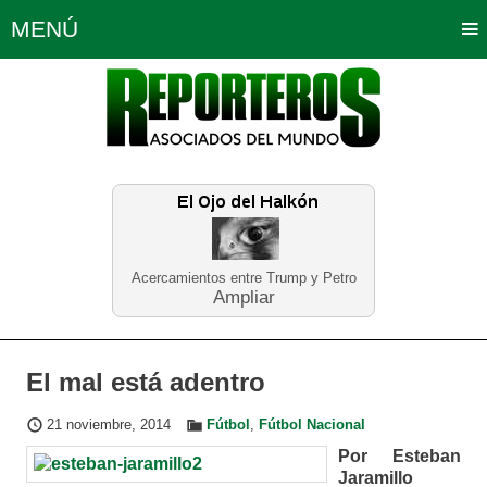
MENÚ
Portada
Política
Opinión
Bogotá
Internacionales
Planeta Tierra
Deportes
Económicas
Regiones
Judiciales
Tecnología
Salud
Turismo
Educación
Neira
Acercamientos entre Trump y Petro
Ampliar
El mal está adentro
21 noviembre, 2014
Fútbol
,
Fútbol Nacional
Por Esteban
Jaramillo