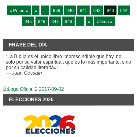
« Primera
«
...
839
840
841
842
843
844
845
846
847
848
...
»
Última »
FRASE DEL DÍA
“La Biblia es el único libro imprescindible que hay, no.
solo por su valor espiritual, que es lo más importante, sino
por su calidad literaria»:
—
Juan Gossaín
ELECCIONES 2026