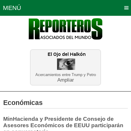
MENÚ
Portada
Política
Opinión
Bogotá
Internacionales
Planeta Tierra
Deportes
Económicas
Regiones
Judiciales
Tecnología
Salud
Turismo
Educación
Neira
Acercamientos entre Trump y Petro
Ampliar
Económicas
MinHacienda y Presidente de Consejo de
Asesores Económicos de EEUU participarán