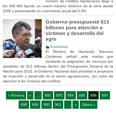
número de créditos hipotecarios llegó a
los 946.469 fijando un nuevo máximo histórico de la serie desde
2005 y presentando un crecimiento anual del 5,9%.
Gobierno presupuestó $13
billones para atención a
víctimas y desarrollo del
agro
Económicas
El Ministro de Hacienda, Mauricio
Cárdenas, señaló este martes que
mediante la asignación de recursos por
alrededor de $13 billones dentro del Presupuesto General de la
Nación para 2015, el Gobierno Nacional dará prioridad a proyectos
de inversión y desarrollo en el sector agropecuario, así como de
atención a las víctimas del conflicto.
« Primera
«
...
892
893
894
895
896
897
898
899
900
901
...
»
Última »