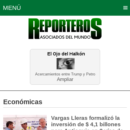
MENÚ
Portada
Política
Opinión
Bogotá
Internacionales
Planeta Tierra
Deportes
Económicas
Regiones
Judiciales
Tecnología
Salud
Turismo
Educación
Neira
Acercamientos entre Trump y Petro
Ampliar
Económicas
Vargas Lleras formalizó la
inversión de $ 4,1 billones