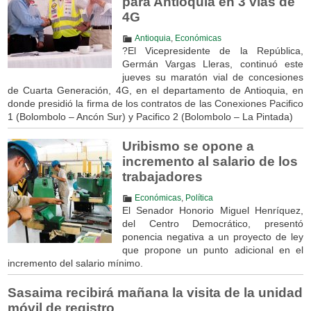
para Antioquia en 3 vías de
4G
Antioquia
,
Económicas
?El Vicepresidente de la República,
Germán Vargas Lleras, continuó este
jueves su maratón vial de concesiones
de Cuarta Generación, 4G, en el departamento de Antioquia, en
donde presidió la firma de los contratos de las Conexiones Pacifico
1 (Bolombolo – Ancón Sur) y Pacifico 2 (Bolombolo – La Pintada)
Uribismo se opone a
incremento al salario de los
trabajadores
Económicas
,
Política
El Senador Honorio Miguel Henríquez,
del Centro Democrático, presentó
ponencia negativa a un proyecto de ley
que propone un punto adicional en el
incremento del salario mínimo.
Sasaima recibirá mañana la visita de la unidad
móvil de registro