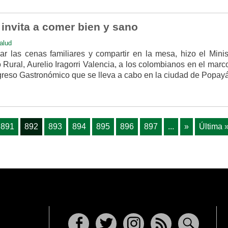
i invita a comer bien y sano
alud
ar las cenas familiares y compartir en la mesa, hizo el Minis
o Rural, Aurelio Iragorri Valencia, a los colombianos en el marc
ngreso Gastronómico que se lleva a cabo en la ciudad de Popay
891
892
893
894
895
896
897
...
»
Última 