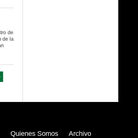
tro de
o de la
án
»
Quienes Somos
Archivo