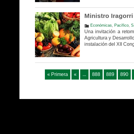
Ministro Iragorr
Económicas
,
Pacífico
,
S
Una invitación a retom
Agricultura y Desarroll
instalación del XII Co
« Primera
«
...
888
889
890