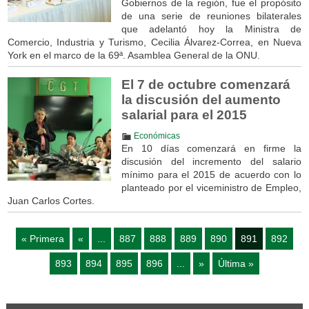
Gobiernos de la región, fue el propósito
de una serie de reuniones bilaterales
que adelantó hoy la Ministra de
Comercio, Industria y Turismo, Cecilia Álvarez-Correa, en Nueva
York en el marco de la 69ª. Asamblea General de la ONU.
El 7 de octubre comenzará
la discusión del aumento
salarial para el 2015
Económicas
En 10 días comenzará en firme la
discusión del incremento del salario
mínimo para el 2015 de acuerdo con lo
planteado por el viceministro de Empleo,
Juan Carlos Cortes.
« Primera
«
...
887
888
889
890
891
892
893
894
895
896
...
»
Última »