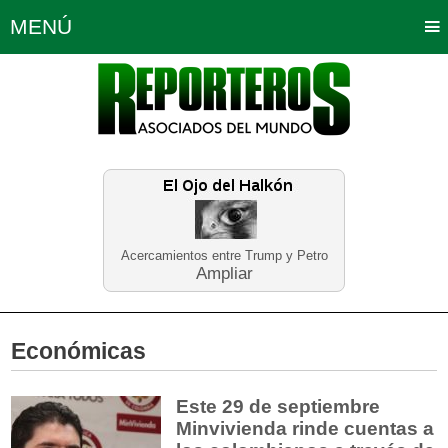
MENÚ
Portada
Política
Opinión
Bogotá
Internacionales
Planeta Tierra
Deportes
Económicas
Regiones
Judiciales
Tecnología
Salud
Turismo
Educación
Neira
Acercamientos entre Trump y Petro
Ampliar
Económicas
Este 29 de septiembre
Minvivienda rinde cuentas a