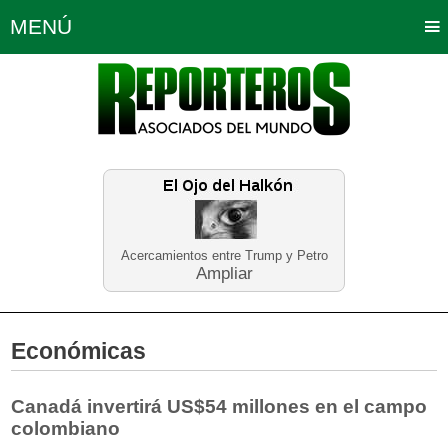
MENÚ
Portada
Política
Opinión
Bogotá
Internacionales
Planeta Tierra
Deportes
Económicas
Regiones
Judiciales
Tecnología
Salud
Turismo
Educación
Neira
Acercamientos entre Trump y Petro
Ampliar
Económicas
Canadá invertirá US$54 millones en el campo
colombiano