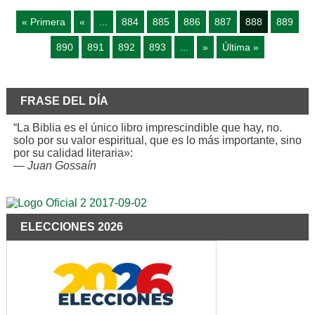
« Primera
«
...
884
885
886
887
888
889
890
891
892
893
...
»
Última »
FRASE DEL DÍA
“La Biblia es el único libro imprescindible que hay, no.
solo por su valor espiritual, que es lo más importante, sino
por su calidad literaria»:
—
Juan Gossaín
ELECCIONES 2026