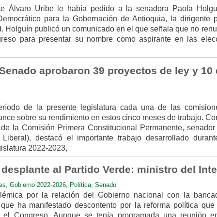
e Álvaro Uribe le había pedido a la senadora Paola Holgu
emocrático para la Gobernación de Antioquia, la dirigente po
d. Holguín publicó un comunicado en el que señala que no renu
reso para presentar su nombre como aspirante en las elec
Senado aprobaron 39 proyectos de ley y 10 
período de la presente legislatura cada una de las comision
nce sobre su rendimiento en estos cinco meses de trabajo. Co
e de la Comisión Primera Constitucional Permanente, senador
Liberal), destacó el importante trabajo desarrollado durant
gislatura 2022-2023,
 desplante al Partido Verde: ministro del Inte
es
,
Gobierno 2022-2026
,
Política
,
Senado
lémica por la relación del Gobierno nacional con la banca
 que ha manifestado descontento por la reforma política que
 el Congreso. Aunque se tenía programada una reunión en