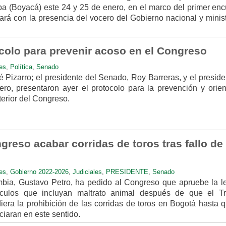
pa (Boyacá) este 24 y 25 de enero, en el marco del primer enc
ará con la presencia del vocero del Gobierno nacional y minist
colo para prevenir acoso en el Congreso
es
,
Política
,
Senado
 Pizarro; el presidente del Senado, Roy Barreras, y el preside
o, presentaron ayer el protocolo para la prevención y orien
terior del Congreso.
greso acabar corridas de toros tras fallo de
es
,
Gobierno 2022-2026
,
Judiciales
,
PRESIDENTE
,
Senado
mbia, Gustavo Petro, ha pedido al Congreso que apruebe la l
culos que incluyan maltrato animal después de que el Tr
iera la prohibición de las corridas de toros en Bogotá hasta q
iaran en este sentido.