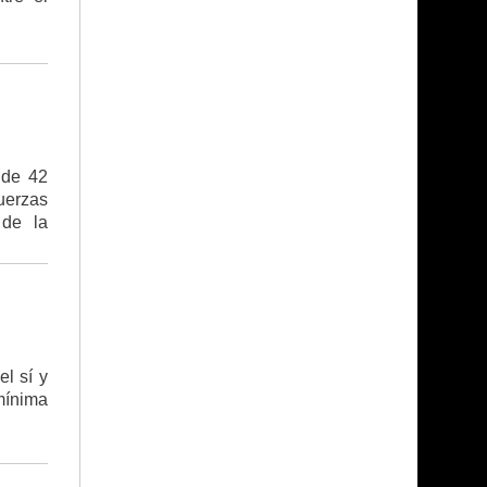
 de 42
Fuerzas
 de la
l sí y
 mínima