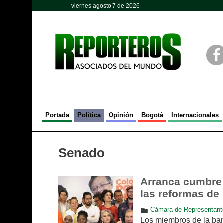
viernes agosto 7 de 2026
Opinión
Política
Deportes
Face
Portada
Política
Opinión
Bogotá
Internacionales
Senado
Arranca cumbre d
las reformas de
Cámara de Representant
Los miembros de la ban