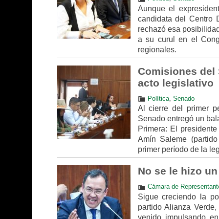
Aunque el expresident
candidata del Centro D
rechazó esa posibilida
a su curul en el Cong
regionales.
Comisiones del 
acto legislativo
Política
,
Senado
Al cierre del primer 
Senado entregó un bala
Primera: El president
Amín Saleme (partido 
primer período de la le
No se le hizo un
Cámara de Representant
Sigue creciendo la po
partido Alianza Verde,
venido impulsando en