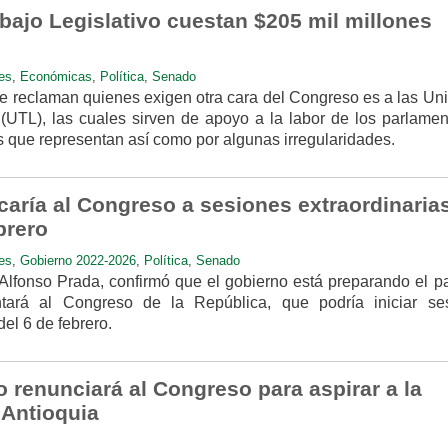
bajo Legislativo cuestan $205 mil millones
es
,
Económicas
,
Política
,
Senado
e reclaman quienes exigen otra cara del Congreso es a las Un
 (UTL), las cuales sirven de apoyo a la labor de los parlament
os que representan así como por algunas irregularidades.
aría al Congreso a sesiones extraordinaria
brero
es
,
Gobierno 2022-2026
,
Política
,
Senado
r, Alfonso Prada, confirmó que el gobierno está preparando el 
ntará al Congreso de la República, que podría iniciar se
del 6 de febrero.
 renunciará al Congreso para aspirar a la
Antioquia