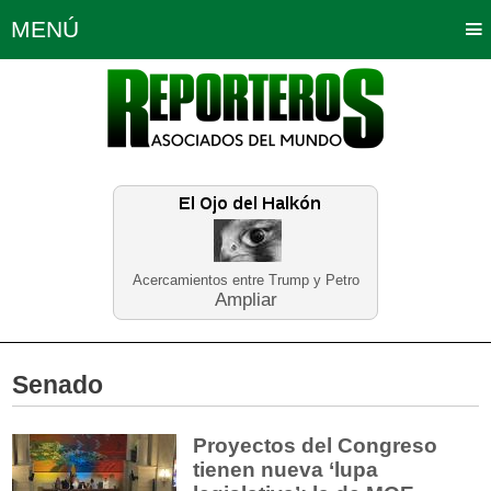
MENÚ
Portada
Política
Opinión
Bogotá
Internacionales
Planeta Tierra
Deportes
Económicas
Regiones
Judiciales
Tecnología
Salud
Turismo
Educación
Neira
Acercamientos entre Trump y Petro
Ampliar
Senado
Proyectos del Congreso
tienen nueva ‘lupa