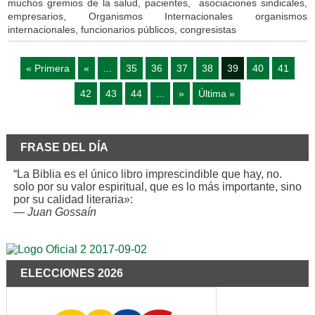
muchos gremios de la salud, pacientes, asociaciones sindicales,
empresarios, Organismos Internacionales organismos
internacionales, funcionarios públicos, congresistas
« Primera
«
...
35
36
37
38
39
40
41
42
43
44
...
»
Última »
FRASE DEL DÍA
“La Biblia es el único libro imprescindible que hay, no.
solo por su valor espiritual, que es lo más importante, sino
por su calidad literaria»:
—
Juan Gossaín
ELECCIONES 2026