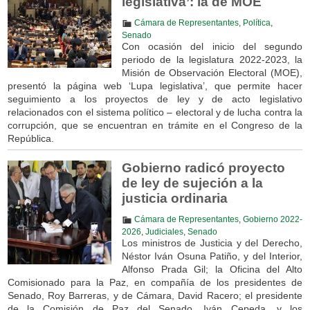
legislativa’: la de MOE
Cámara de Representantes
,
Política
,
Senado
Con ocasión del inicio del segundo
periodo de la legislatura 2022-2023, la
Misión de Observación Electoral (MOE),
presentó la página web ‘Lupa legislativa’, que permite hacer
seguimiento a los proyectos de ley y de acto legislativo
relacionados con el sistema político – electoral y de lucha contra la
corrupción, que se encuentran en trámite en el Congreso de la
República.
Gobierno radicó proyecto
de ley de sujeción a la
justicia ordinaria
Cámara de Representantes
,
Gobierno 2022-
2026
,
Judiciales
,
Senado
Los ministros de Justicia y del Derecho,
Néstor Iván Osuna Patiño, y del Interior,
Alfonso Prada Gil; la Oficina del Alto
Comisionado para la Paz, en compañía de los presidentes de
Senado, Roy Barreras, y de Cámara, David Racero; el presidente
de la Comisión de Paz del Senado, Iván Cepeda, y los