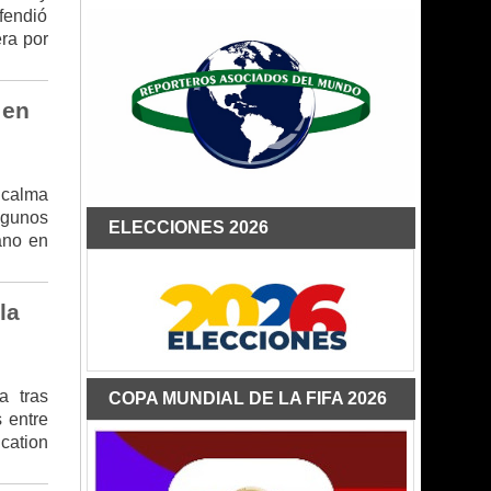
fendió
era por
 en
 calma
lgunos
ELECCIONES 2026
ano en
la
a tras
COPA MUNDIAL DE LA FIFA 2026
s entre
ucation