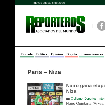
jueves agosto 6 de 2026
Opinión
Política
Deportes
Face
Portada
Política
Opinión
Bogotá
Internacionales
Paris – Niza
Nairo gana etapa
Niza
Ciclismo
,
Deportes
,
Inte
Nairo Quintana (Arkea 