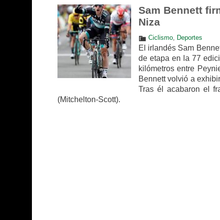
Sam Bennett firm
Niza
Ciclismo
,
Deportes
El irlandés Sam Bennet
de etapa en la 77 edic
kilómetros entre Peynie
Bennett volvió a exhibi
Tras él acabaron el f
(Mitchelton-Scott).