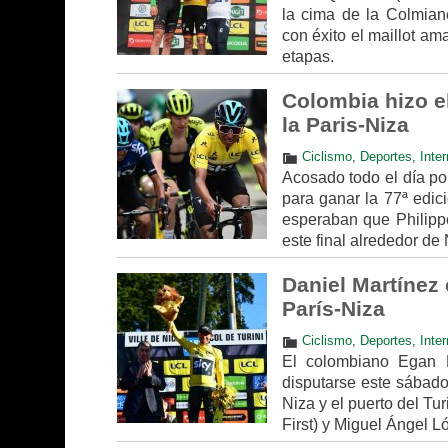
la cima de la Colmian
con éxito el maillot ama
etapas.
Colombia hizo e
la Paris-Niza
Ciclismo
,
Deportes
,
Inte
Acosado todo el día po
para ganar la 77ª edic
esperaban que Philippe
este final alrededor de 
Daniel Martínez 
París-Niza
Ciclismo
,
Deportes
,
Inte
El colombiano Egan B
disputarse este sábado 
Niza y el puerto del Tu
First) y Miguel Ángel L