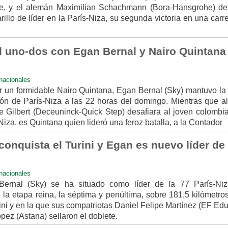
e, y el alemán Maximilian Schachmann (Bora-Hansgrohe) de
rillo de líder en la París-Niza, su segunda victoria en una carr
l uno-dos con Egan Bernal y Nairo Quintana
rnacionales
r un formidable Nairo Quintana, Egan Bernal (Sky) mantuvo la
ión de París-Niza a las 22 horas del domingo. Mientras que a
 Gilbert (Deceuninck-Quick Step) desafiara al joven colombi
Niza, es Quintana quien lideró una feroz batalla, a la Contador
conquista el Turini y Egan es nuevo líder de 
rnacionales
ernal (Sky) se ha situado como líder de la 77 París-Niz
la etapa reina, la séptima y penúltima, sobre 181,5 kilómetro
rini y en la que sus compatriotas Daniel Felipe Martínez (EF Ed
ópez (Astana) sellaron el doblete.