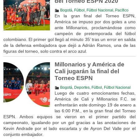
del Torneo ESPN 2020
Bogotá
,
Fútbol
,
Fútbol Nacional
,
Pacífico
En la gran final del Torneo ESPN,
América se impuso por dos goles a uno
ante Millonarios, proclamándose como
campeón de pretemporada del fútbol
colombiano. El primer gol llegó al minuto 35’ tras un error en salida
de la defensa embajadora que dejó a Adrián Ramos, una de las
figuras del torneo, solo contra el arco azul.
Millonarios y América de
Cali jugarán la final del
Torneo ESPN
Bogotá
,
Deportes
,
Fútbol
,
Fútbol Nacional
Luego de cuatro emocionantes fechas,
América de Cali y Millonarios F.C. se
enfrentarán este domingo 19 de enero a
las 6:00 P.M., en la gran final del Torneo
ESPN. Ambos equipos se vieron en el primer partido del
campeonato, igualando por un gol gracias a las anotaciones de
Kevin Andrade por el lado escarlata y de Ayron Del Valle por el
conjunto embajador.