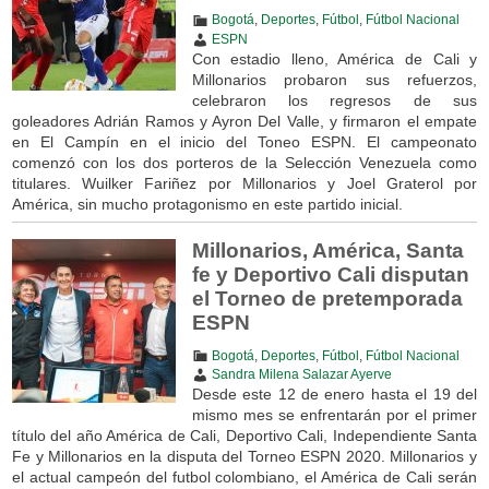
Bogotá
,
Deportes
,
Fútbol
,
Fútbol Nacional
ESPN
Con estadio lleno, América de Cali y
Millonarios probaron sus refuerzos,
celebraron los regresos de sus
goleadores Adrián Ramos y Ayron Del Valle, y firmaron el empate
en El Campín en el inicio del Toneo ESPN. El campeonato
comenzó con los dos porteros de la Selección Venezuela como
titulares. Wuilker Fariñez por Millonarios y Joel Graterol por
América, sin mucho protagonismo en este partido inicial.
Millonarios, América, Santa
fe y Deportivo Cali disputan
el Torneo de pretemporada
ESPN
Bogotá
,
Deportes
,
Fútbol
,
Fútbol Nacional
Sandra Milena Salazar Ayerve
Desde este 12 de enero hasta el 19 del
mismo mes se enfrentarán por el primer
título del año América de Cali, Deportivo Cali, Independiente Santa
Fe y Millonarios en la disputa del Torneo ESPN 2020. Millonarios y
el actual campeón del futbol colombiano, el América de Cali serán