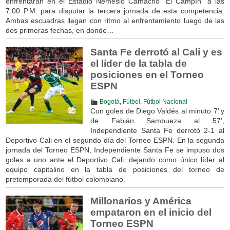
enfrentarán en el Estadio Nemesio Camacho “El Campín” a las
7:00 P.M. para disputar la tercera jornada de esta competencia.
Ambas escuadras llegan con ritmo al enfrentamiento luego de las
dos primeras fechas, en donde…
Santa Fe derrotó al Cali y es
el líder de la tabla de
posiciones en el Torneo
ESPN
Bogotá
,
Fútbol
,
Fútbol Nacional
Con goles de Diego Valdés al minuto 7’ y
de Fabián Sambueza al 57’,
Independiente Santa Fe derrotó 2-1 al
Deportivo Cali en el segundo día del Torneo ESPN. En la segunda
jornada del Torneo ESPN, Independiente Santa Fe se impuso dos
goles a uno ante el Deportivo Cali, dejando como único líder al
equipo capitalino en la tabla de posiciones del torneo de
pretemporada del fútbol colombiano.
Millonarios y América
empataron en el inicio del
Torneo ESPN