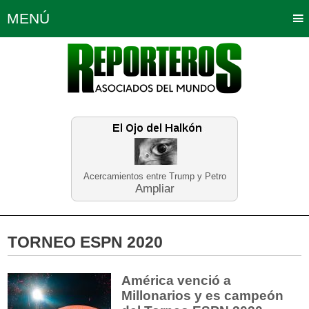
MENÚ
Portada
Política
Opinión
Bogotá
Internacionales
Planeta Tierra
Deportes
Económicas
Regiones
Judiciales
Tecnología
Salud
Turismo
Educación
Neira
Acercamientos entre Trump y Petro
Ampliar
TORNEO ESPN 2020
América venció a
Millonarios y es campeón