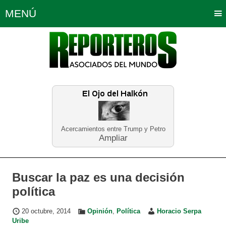
MENÚ
Portada
Política
Opinión
Bogotá
Internacionales
Planeta Tierra
Deportes
Económicas
Regiones
Judiciales
Tecnología
Salud
Turismo
Educación
Neira
Acercamientos entre Trump y Petro
Ampliar
Buscar la paz es una decisión
política
20 octubre, 2014
Opinión
,
Política
Horacio Serpa
Uribe