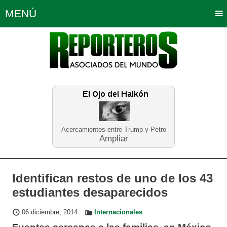
MENÚ
Portada
Política
Opinión
Bogotá
Internacionales
Planeta Tierra
Deportes
Económicas
Regiones
Judiciales
Tecnología
Salud
Turismo
Educación
Neira
Acercamientos entre Trump y Petro
Ampliar
Identifican restos de uno de los 43
estudiantes desaparecidos
06 diciembre, 2014
Internacionales