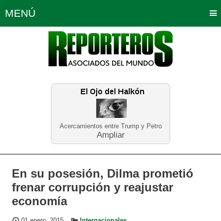
MENÚ
Portada
Política
Opinión
Bogotá
Internacionales
Planeta Tierra
Deportes
Económicas
Regiones
Judiciales
Tecnología
Salud
Turismo
Educación
Neira
Acercamientos entre Trump y Petro
Ampliar
En su posesión, Dilma prometió
frenar corrupción y reajustar
economía
01 enero, 2015
Internacionales