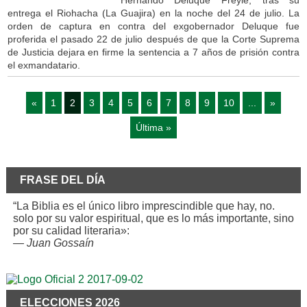
entrega el Riohacha (La Guajira) en la noche del 24 de julio. La
orden de captura en contra del exgobernador Deluque fue
proferida el pasado 22 de julio después de que la Corte Suprema
de Justicia dejara en firme la sentencia a 7 años de prisión contra
el exmandatario.
«
1
2
3
4
5
6
7
8
9
10
...
»
Última »
FRASE DEL DÍA
“La Biblia es el único libro imprescindible que hay, no.
solo por su valor espiritual, que es lo más importante, sino
por su calidad literaria»:
—
Juan Gossaín
ELECCIONES 2026