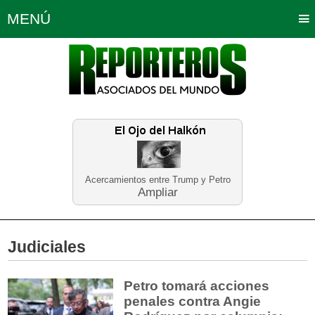
MENÚ
Portada
Política
Opinión
Bogotá
Internacionales
Planeta Tierra
Deportes
Económicas
Regiones
Judiciales
Tecnología
Salud
Turismo
Educación
Neira
Acercamientos entre Trump y Petro
Ampliar
Judiciales
Petro tomará acciones
penales contra Angie