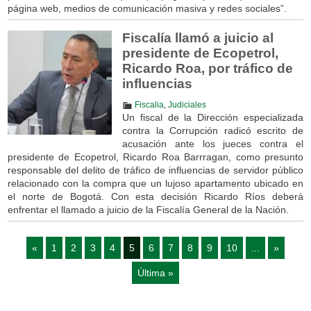
página web, medios de comunicación masiva y redes sociales”.
Fiscalía llamó a juicio al
presidente de Ecopetrol,
Ricardo Roa, por tráfico de
influencias
Fiscalia
,
Judiciales
Un fiscal de la Dirección especializada
contra la Corrupción radicó escrito de
acusación ante los jueces contra el
presidente de Ecopetrol, Ricardo Roa Barrragan, como presunto
responsable del delito de tráfico de influencias de servidor público
relacionado con la compra que un lujoso apartamento ubicado en
el norte de Bogotá. Con esta decisión Ricardo Ríos deberá
enfrentar el llamado a juicio de la Fiscalía General de la Nación.
«
1
2
3
4
5
6
7
8
9
10
...
»
Última »