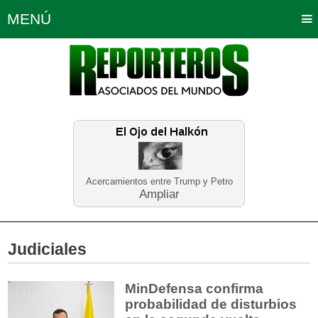
MENÚ
Portada
Política
Opinión
Bogotá
Internacionales
Planeta Tierra
Deportes
Económicas
Regiones
Judiciales
Tecnología
Salud
Turismo
Educación
Neira
Acercamientos entre Trump y Petro
Ampliar
Judiciales
MinDefensa confirma
probabilidad de disturbios