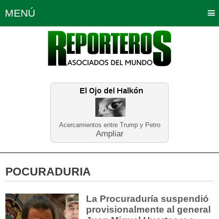
MENÚ
Portada
Política
Opinión
Bogotá
Internacionales
Planeta Tierra
Deportes
Económicas
Regiones
Judiciales
Tecnología
Salud
Turismo
Educación
Neira
Acercamientos entre Trump y Petro
Ampliar
POCURADURIA
La Procuraduría suspendió
provisionalmente al general