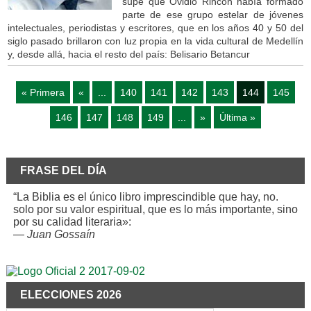
supe que Ovidio Rincón había formado
parte de ese grupo estelar de jóvenes
intelectuales, periodistas y escritores, que en los años 40 y 50 del
siglo pasado brillaron con luz propia en la vida cultural de Medellín
y, desde allá, hacia el resto del país: Belisario Betancur
« Primera
«
...
140
141
142
143
144
145
146
147
148
149
...
»
Última »
FRASE DEL DÍA
“La Biblia es el único libro imprescindible que hay, no.
solo por su valor espiritual, que es lo más importante, sino
por su calidad literaria»:
—
Juan Gossaín
ELECCIONES 2026