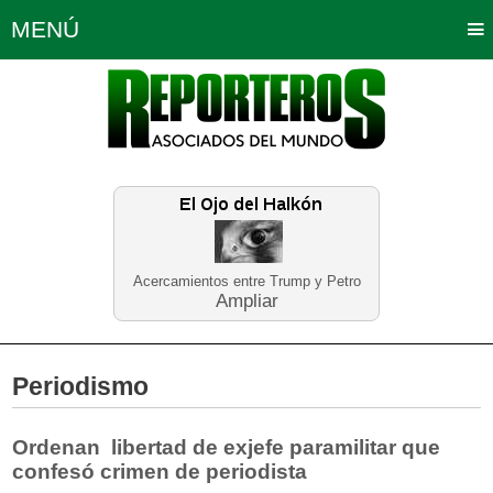
MENÚ
Portada
Política
Opinión
Bogotá
Internacionales
Planeta Tierra
Deportes
Económicas
Regiones
Judiciales
Tecnología
Salud
Turismo
Educación
Neira
Acercamientos entre Trump y Petro
Ampliar
Periodismo
Ordenan libertad de exjefe paramilitar que
confesó crimen de periodista