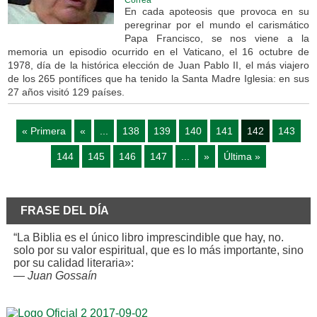
En cada apoteosis que provoca en su
peregrinar por el mundo el carismático
Papa Francisco, se nos viene a la
memoria un episodio ocurrido en el Vaticano, el 16 octubre de
1978, día de la histórica elección de Juan Pablo II, el más viajero
de los 265 pontífices que ha tenido la Santa Madre Iglesia: en sus
27 años visitó 129 países.
« Primera
«
...
138
139
140
141
142
143
144
145
146
147
...
»
Última »
FRASE DEL DÍA
“La Biblia es el único libro imprescindible que hay, no.
solo por su valor espiritual, que es lo más importante, sino
por su calidad literaria»:
—
Juan Gossaín