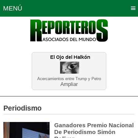
MENÚ
Portada
Política
Opinión
Bogotá
Internacionales
Planeta Tierra
Deportes
Económicas
Regiones
Judiciales
Tecnología
Salud
Turismo
Educación
Neira
Acercamientos entre Trump y Petro
Ampliar
Periodismo
Ganadores Premio Nacional
De Periodismo Simón